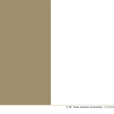
Kontak
© JP. Visas tiesības rezervētas.
|