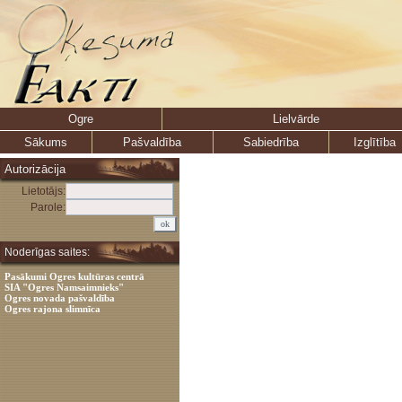
Ogre
Lielvārde
Sākums
Pašvaldība
Sabiedrība
Izglītība
Autorizācija
Lietotājs:
Parole:
Noderīgas saites:
Pasākumi Ogres kultūras centrā
SIA "Ogres Namsaimnieks"
Ogres novada pašvaldība
Ogres rajona slimnīca