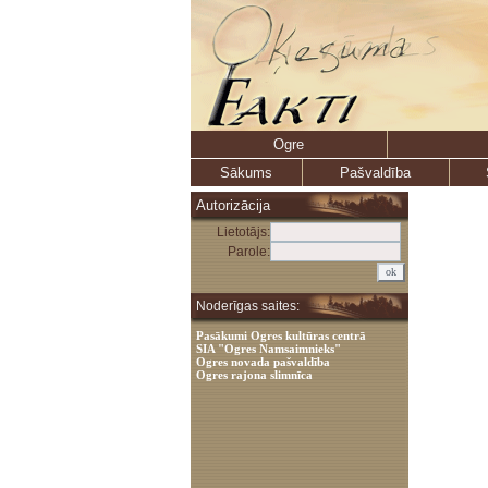
Ogre
Sākums
Pašvaldība
Autorizācija
Lietotājs:
Parole:
Noderīgas saites:
Pasākumi Ogres kultūras centrā
SIA "Ogres Namsaimnieks"
Ogres novada pašvaldība
Ogres rajona slimnīca