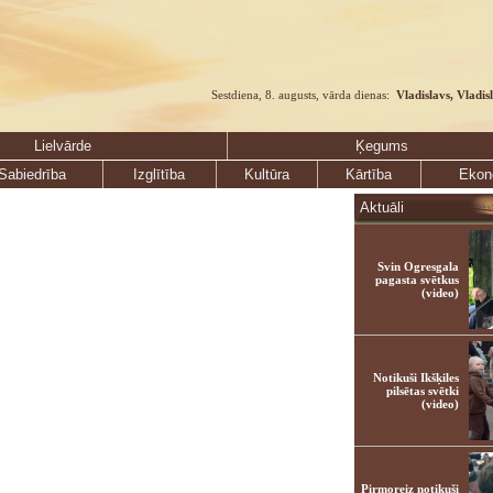
Sestdiena, 8. augusts, vārda dienas:
Vladislavs, Vladis
Lielvārde
Ķegums
Sabiedrība
Izglītība
Kultūra
Kārtība
Ekon
Aktuāli
Svin Ogresgala
pagasta svētkus
(video)
Notikuši Ikšķiles
pilsētas svētki
(video)
Pirmoreiz notikuši