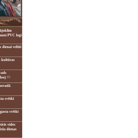
ājoklim
jauni PVC logi
dienai veltīti
 kultūras
vads
deo)
[0]
novadā
ta svētki
gasta svētki
ticis vides
eža dienas