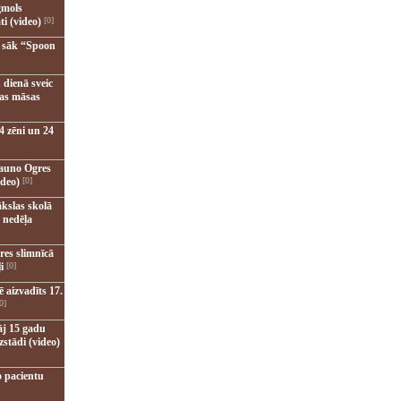
gmols
ti (video)
[0]
u sāk “Spoon
 dienā sveic
nas māsas
4 zēni un 24
jauno Ogres
ideo)
[0]
kslas skolā
 nedēļa
res slimnīcā
i
[0]
 aizvadīts 17.
0]
āj 15 gadu
zstādi (video)
o pacientu