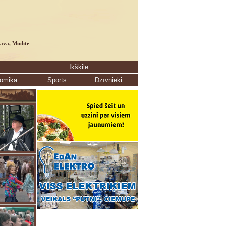
lava, Mudīte
Ikšķile
omika
Sports
Dzīvnieki