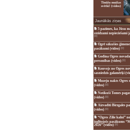
Tīnūžu muižas
svētki! (video)
Jaunākās ziņas
5 pazīmes, ka Jūsu m
steidzami nepieciešami 
[0]
Ogrē sākušies ģimenes 
pasākumi (video)
[0]
Godina Ogres novada
personības (video)
[0]
Konvojs no Ogres no
sasniedzis galamērķi (vi
Muzeju nakts Ogres 
(video)
[0]
Notikuši Tomes pagas
(video)
[0]
Aizvadīti Birzgales pa
(video)
[0]
“Ogres Zilie kalni” no
izglītojošs pasākums “M
2026” (video)
[0]