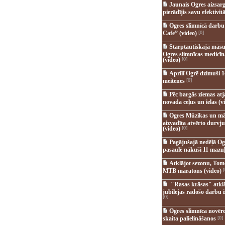
Jaunais Ogres aizsar
pierādījis savu efektivitā
Ogres slimnīcā darb
Cafe” (video)
[0]
Starptautiskajā māsu
Ogres slimnīcas medicī
(video)
[0]
Aprīlī Ogrē dzimuši 1
meitenes
[0]
Pēc bargās ziemas at
novada ceļus un ielas (v
Ogres Mūzikas un mā
aizvadīta atvērto durvju
(video)
[0]
Pagājušajā nedēļā Og
pasaulē nākuši 11 mazuļ
Atklājot sezonu, Tomē
MTB maratons (video)
[
"Rasas krāsas" atkl
jubilejas radošo darbu i
[0]
Ogres slimnīca novēr
skaita palielināšanos
[0]