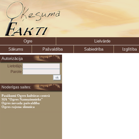
Ogre
Lielvārde
Sākums
Pašvaldība
Sabiedrība
Izglītība
Autorizācija
Lietotājs:
Parole:
Noderīgas saites:
Pasākumi Ogres kultūras centrā
SIA "Ogres Namsaimnieks"
Ogres novada pašvaldība
Ogres rajona slimnīca