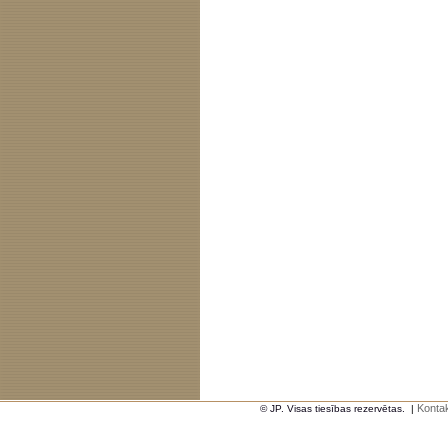
Kontak
© JP. Visas tiesības rezervētas.
|