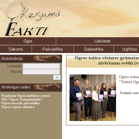
Ogre
Lielvārde
Sākums
Pašvaldība
Sabiedrība
Izglītība
Ogres teātra vēstures grāmata
Autorizācija
atvēršanas svētki (v
Lietotājs:
Parole:
Ogres teātr
“Teātris Ogr
Noderīgas saites:
Uzzināt vair
Pasākumi Ogres kultūras centrā
SIA "Ogres Namsaimnieks"
Ogres novada pašvaldība
Ogres rajona slimnīca