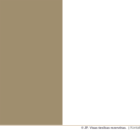
Kontak
© JP. Visas tiesības rezervētas.
|