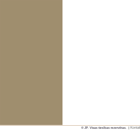
Kontak
© JP. Visas tiesības rezervētas.
|