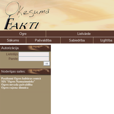
Ogre
Lielvārde
Sākums
Pašvaldība
Sabiedrība
Izglītība
Autorizācija
Lietotājs:
Parole:
Noderīgas saites:
Pasākumi Ogres kultūras centrā
SIA "Ogres Namsaimnieks"
Ogres novada pašvaldība
Ogres rajona slimnīca