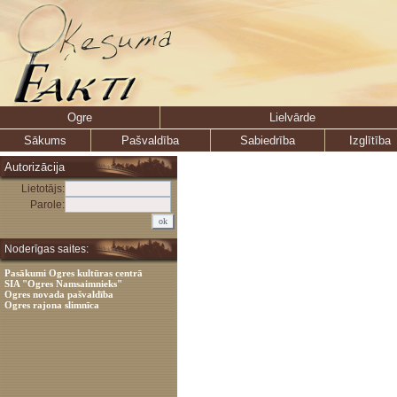
Ogre
Lielvārde
Sākums
Pašvaldība
Sabiedrība
Izglītība
Autorizācija
Lietotājs:
Parole:
Noderīgas saites:
Pasākumi Ogres kultūras centrā
SIA "Ogres Namsaimnieks"
Ogres novada pašvaldība
Ogres rajona slimnīca