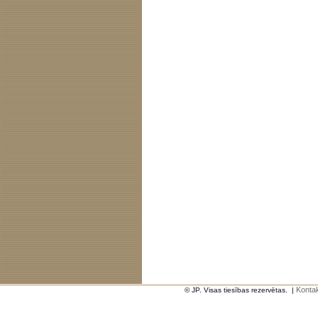
Kontak
© JP. Visas tiesības rezervētas.
|