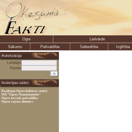
Ogre
Lielvārde
Sākums
Pašvaldība
Sabiedrība
Izglītība
Autorizācija
Lietotājs:
Parole:
Noderīgas saites:
Pasākumi Ogres kultūras centrā
SIA "Ogres Namsaimnieks"
Ogres novada pašvaldība
Ogres rajona slimnīca