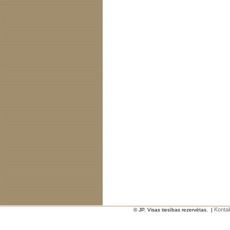
Kontak
© JP. Visas tiesības rezervētas.
|