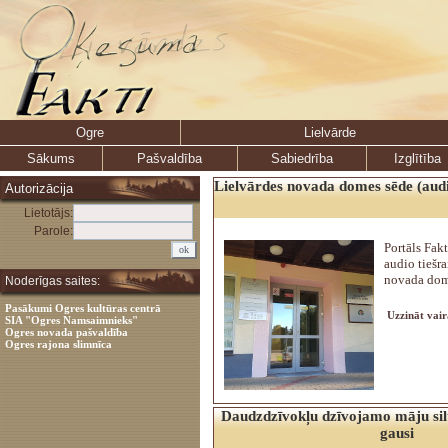
Ogre
Lielvārde
Sākums
Pašvaldība
Sabiedrība
Izglītība
Lielvārdes novada domes sēde (audio
Autorizācija
Lietotājs:
Parole:
Portāls Fakt
audio tiešr
novada dom
Noderīgas saites:
Pasākumi Ogres kultūras centrā
Uzzināt vair
SIA "Ogres Namsaimnieks"
Ogres novada pašvaldība
Ogres rajona slimnīca
Daudzdzīvokļu dzīvojamo māju silt
gausi