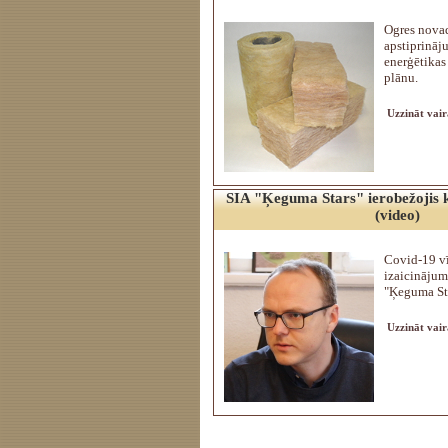
Ogres novad
apstiprināju
enerģētikas
plānu.
Uzzināt vair
SIA "Ķeguma Stars" ierobežojis 
(video)
Covid-19 vī
izaicinājum
"Ķeguma Sta
Uzzināt vair