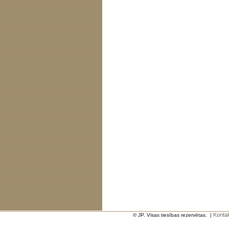
Kontak
© JP. Visas tiesības rezervētas.
|