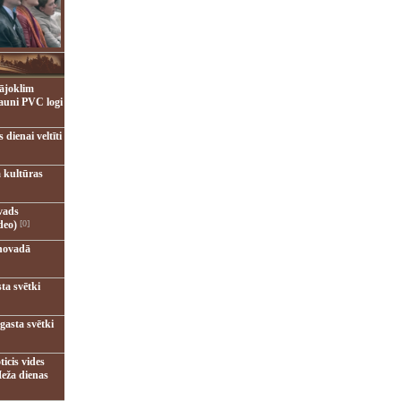
ājoklim
jauni PVC logi
dienai veltīti
 kultūras
vads
deo)
[0]
novadā
ta svētki
gasta svētki
ticis vides
eža dienas