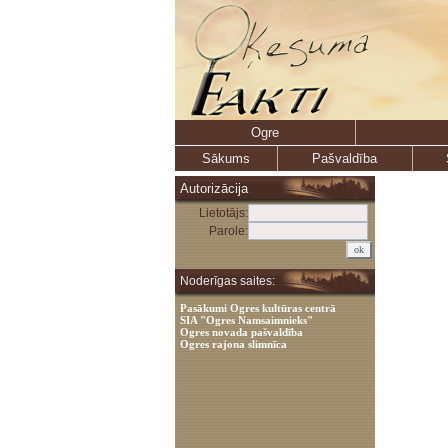
Ogre
Sākums
Pašvaldība
Autorizācija
Lietotājs:
Parole:
Noderīgas saites:
Pasākumi Ogres kultūras centrā
SIA "Ogres Namsaimnieks"
Ogres novada pašvaldība
Ogres rajona slimnīca