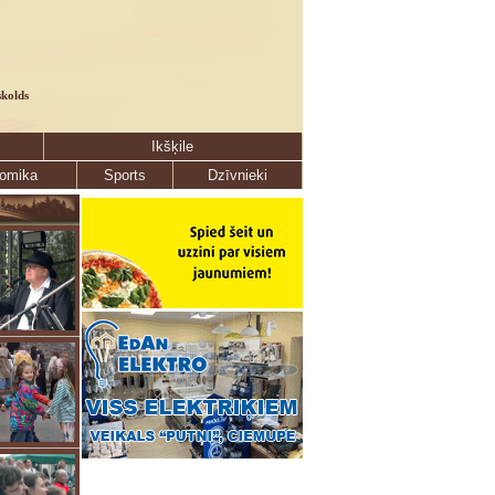
skolds
Ikšķile
omika
Sports
Dzīvnieki