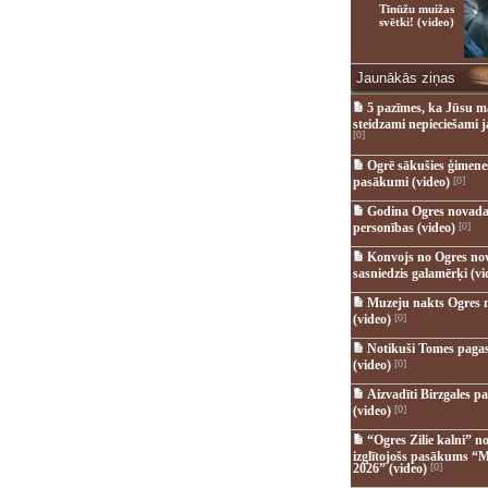
Tīnūžu muižas
svētki! (video)
Jaunākās ziņas
5 pazīmes, ka Jūsu m
steidzami nepieciešami 
[0]
Ogrē sākušies ģimenes 
pasākumi (video)
[0]
Godina Ogres novada
personības (video)
[0]
Konvojs no Ogres no
sasniedzis galamērķi (vi
Muzeju nakts Ogres 
(video)
[0]
Notikuši Tomes pagas
(video)
[0]
Aizvadīti Birzgales pa
(video)
[0]
“Ogres Zilie kalni” no
izglītojošs pasākums “M
2026” (video)
[0]