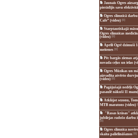
Jaunais Ogres aizsar
pierādījis savu efektivitā
Ogres slimnīcā darb
Cafe” (video)
[0]
Starptautiskajā māsu
Ogres slimnīcas medicī
(video)
[0]
Aprīlī Ogrē dzimuši 1
meitenes
[0]
Pēc bargās ziemas at
novada ceļus un ielas (v
Ogres Mūzikas un mā
aizvadīta atvērto durvju
(video)
[0]
Pagājušajā nedēļā Og
pasaulē nākuši 11 mazuļ
Atklājot sezonu, Tomē
MTB maratons (video)
[
"Rasas krāsas" atkl
jubilejas radošo darbu i
[0]
Ogres slimnīca novēr
skaita palielināšanos
[0]