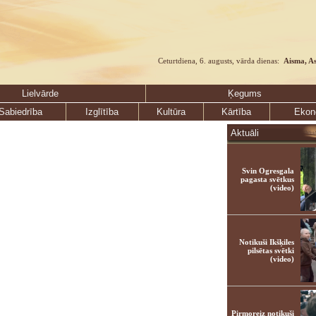
Ceturtdiena, 6. augusts, vārda dienas:
Aisma, A
Lielvārde
Ķegums
Sabiedrība
Izglītība
Kultūra
Kārtība
Ekon
Aktuāli
Svin Ogresgala
pagasta svētkus
(video)
Notikuši Ikšķiles
pilsētas svētki
(video)
Pirmoreiz notikuši