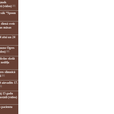
gmols
ti (video)
[0]
u sāk “Spoon
 dienā sveic
nas māsas
4 zēni un 24
jauno Ogres
ideo)
[0]
kslas skolā
 nedēļa
res slimnīcā
i
[0]
 aizvadīts 17.
0]
āj 15 gadu
zstādi (video)
o pacientu