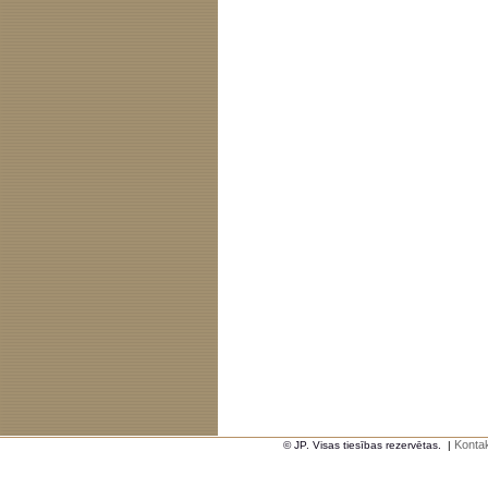
Kontak
© JP. Visas tiesības rezervētas.
|