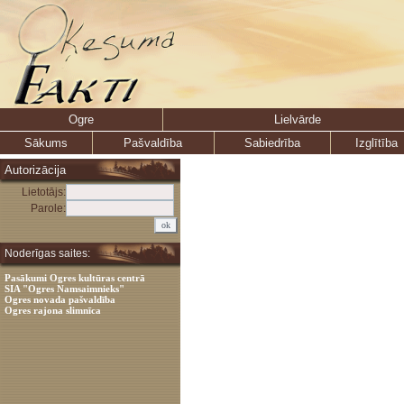
Ogre
Lielvārde
Sākums
Pašvaldība
Sabiedrība
Izglītība
Autorizācija
Lietotājs:
Parole:
Noderīgas saites:
Pasākumi Ogres kultūras centrā
SIA "Ogres Namsaimnieks"
Ogres novada pašvaldība
Ogres rajona slimnīca