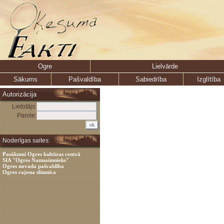
Ogre
Lielvārde
Sākums
Pašvaldība
Sabiedrība
Izglītība
Autorizācija
Lietotājs:
Parole:
Noderīgas saites:
Pasākumi Ogres kultūras centrā
SIA "Ogres Namsaimnieks"
Ogres novada pašvaldība
Ogres rajona slimnīca