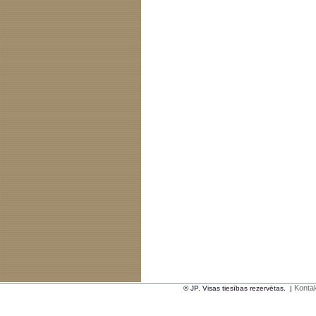
Kontak
© JP. Visas tiesības rezervētas.
|