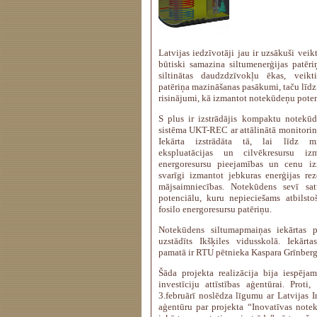
Latvijas iedzīvotāji jau ir uzsākuši vei
būtiski samazina siltumenerģijas patēr
siltinātas daudzdzīvokļu ēkas, veikti
patēriņa mazināšanas pasākumi, taču līdz 
risinājumi, kā izmantot notekūdeņu poten
S plus ir izstrādājis kompaktu notekūd
sistēma UKT-REC ar attālinātā monitorin
Iekārta izstrādāta tā, lai līdz 
ekspluatācijas un cilvēkresursu i
energoresursu pieejamības un cenu iz
svarīgi izmantot jebkuras enerģijas rez
mājsaimniecības. Notekūdens sevī sat
potenciālu, kuru nepieciešams atbilsto
fosilo energoresursu patēriņu.
Notekūdens siltumapmaiņas iekārtas 
uzstādīts Ikšķiles vidusskolā. Iekārta
pamatā ir RTU pētnieka Kaspara Grīnberga
Šāda projekta realizācija bija iespējam
investīciju attīstības aģentūrai. Prot
3.februārī noslēdza līgumu ar Latvijas In
aģentūru par projekta “Inovatīvas note