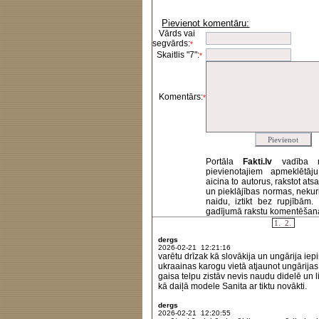
Pievienot komentāru:
Vārds vai
segvārds:
*
Skaitlis "7":
*
Komentārs:
*
Portāla
Fakti.lv
vadība 
pievienotajiem apmeklētāj
aicina to autorus, rakstot at
un pieklājības normas, nekur
naidu, iztikt bez rupjībām
gadījumā rakstu komentēšanas 
1.
2.
dergs
2026-02-21 12:21:16
varētu drīzak kā slovākija un ungārija iepi
ukraainas karogu vietā atjaunot ungārijas
gaisa telpu zistāv nevis naudu didelē un lie
kā daiļā modele Sanita ar tiktu novākti.
dergs
2026-02-21 12:20:55