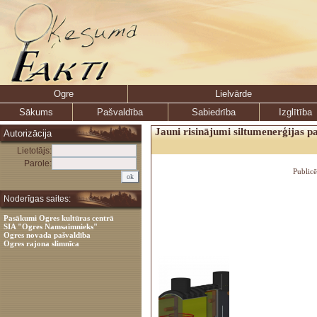
Ogre
Lielvārde
Sākums
Pašvaldība
Sabiedrība
Izglītība
Jauni risinājumi siltumenerģijas p
Autorizācija
Lietotājs:
Parole:
Public
Noderīgas saites:
Pasākumi Ogres kultūras centrā
SIA "Ogres Namsaimnieks"
Ogres novada pašvaldība
Ogres rajona slimnīca