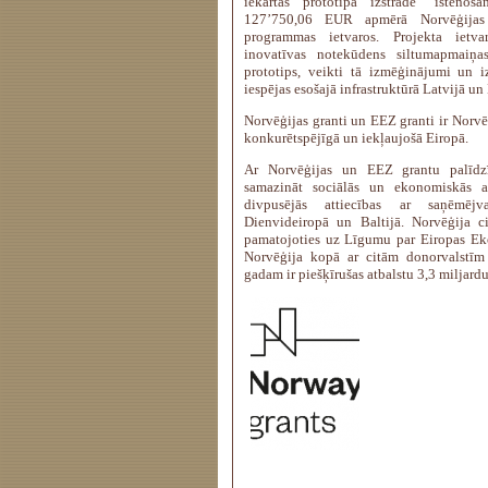
iekārtas prototipa izstrāde” īstenoša
127’750,06 EUR apmērā Norvēģijas 
programmas ietvaros. Projekta ietv
inovatīvas notekūdens siltumapmaiņ
prototips, veikti tā izmēģinājumi un i
iespējas esošajā infrastruktūrā Latvijā un
Norvēģijas granti un EEZ granti ir Norvē
konkurētspējīgā un iekļaujošā Eiropā.
Ar Norvēģijas un EEZ grantu palīdz
samazināt sociālās un ekonomiskās at
divpusējās attiecības ar saņēmējva
Dienvideiropā un Baltijā. Norvēģija ci
pamatojoties uz Līgumu par Eiropas E
Norvēģija kopā ar citām donorvalstīm
gadam ir piešķīrušas atbalstu 3,3 miljard