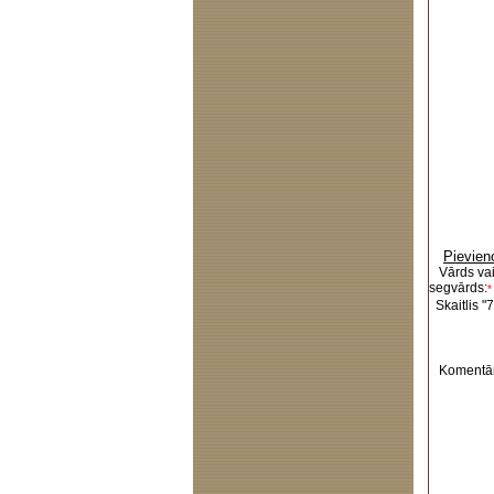
Pievien
Vārds va
segvārds:
*
Skaitlis "7
Komentār