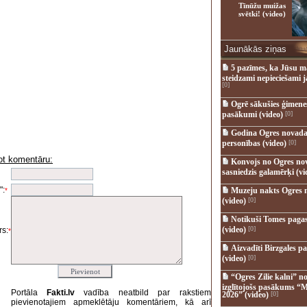
Tīnūžu muižas
svētki! (video)
Jaunākās ziņas
5 pazīmes, ka Jūsu m
steidzami nepieciešami 
[0]
Ogrē sākušies ģimenes 
pasākumi (video)
[0]
Godina Ogres novada
personības (video)
[0]
ot komentāru:
Konvojs no Ogres no
i
sasniedzis galamērķi (vi
":
Muzeju nakts Ogres 
*
(video)
[0]
Notikuši Tomes pagas
(video)
[0]
s:
*
Aizvadīti Birzgales pa
(video)
[0]
“Ogres Zilie kalni” no
izglītojošs pasākums “M
Portāla
Fakti.lv
vadība neatbild par rakstiem
2026” (video)
[0]
pievienotajiem apmeklētāju komentāriem, kā arī