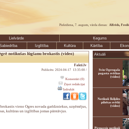
Piektdiena, 7. augusts, vārda dienas:
Alfrēds, Fredi
Lielvārde
Ķegums
Sabiedrība
Izglītība
Kultūra
Kārtība
Ekon
grē notikušas lūgšanu brokastis (video)
Aktuāli
Fakti.lv
Publicēts: 2024-04-17 13:35:00 /
Svin Ogresgala
pagasta svētkus
(video)
Komentāri (0)
Ziņot redakcijai
Izdrukāt
Notikuši Ikšķiles
pilsētas svētki
(video)
brokastis vieno Ogres novada garīdzniekus, uzņēmējus,
as, kultūras un izglītības jomas pārstāvjus.
Pirmoreiz notikuši