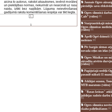
aicina to autorus, rakstot atsauksmes, ievērot morāles
Jaunais Ogres aizsar
un pieklājības normas, nekurināt un neaicināt uz rasu
pierādījis savu efektivitā
naidu, iztikt bez rupjībām. Lūguma neievērošanas
gadījumā rakstu komentēšanas iespēja var tikt liegta.
Ogres slimnīcā darb
1.
Cafe” (video)
[0]
Starptautiskajā māsu
1
Ogres slimnīcas medicī
(video)
[0]
Aprīlī Ogrē dzimuši 1
meitenes
[0]
Pēc bargās ziemas at
novada ceļus un ielas (v
Ogres Mūzikas un mā
aizvadīta atvērto durvju
(video)
[0]
Pagājušajā nedēļā Og
pasaulē nākuši 11 mazuļ
Atklājot sezonu, Tomē
MTB maratons (video)
[
"Rasas krāsas" atkl
jubilejas radošo darbu i
[0]
Ogres slimnīca novēr
skaita palielināšanos
[0]