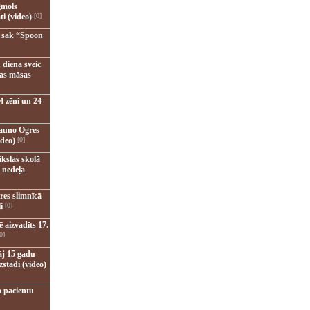
gmols
ti (video)
[0]
u sāk “Spoon
 dienā sveic
nas māsas
4 zēni un 24
jauno Ogres
ideo)
[0]
kslas skolā
 nedēļa
res slimnīcā
i
[0]
 aizvadīts 17.
0]
āj 15 gadu
zstādi (video)
o pacientu