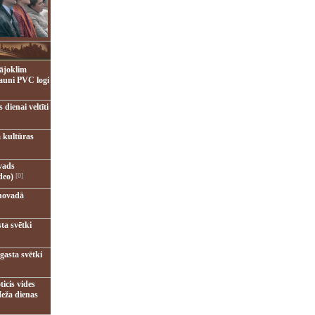
ājoklim
jauni PVC logi
dienai veltīti
 kultūras
vads
deo)
[0]
novadā
ta svētki
gasta svētki
ticis vides
eža dienas