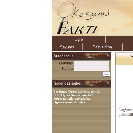
Ogre
Sākums
Pašvaldība
O
Autorizācija
Lietotājs:
Parole:
Noderīgas saites:
Pasākumi Ogres kultūras centrā
SIA "Ogres Namsaimnieks"
Ogres novada pašvaldība
Ogres rajona slimnīca
Lūgšanu 
pašvaldīb