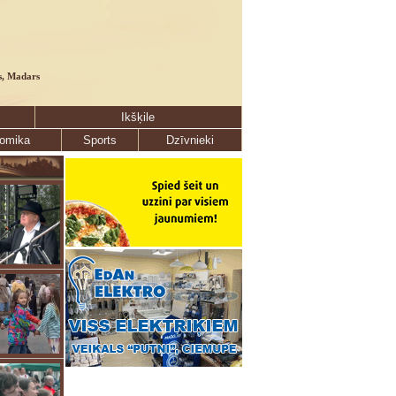
s, Madars
Ikšķile
omika
Sports
Dzīvnieki