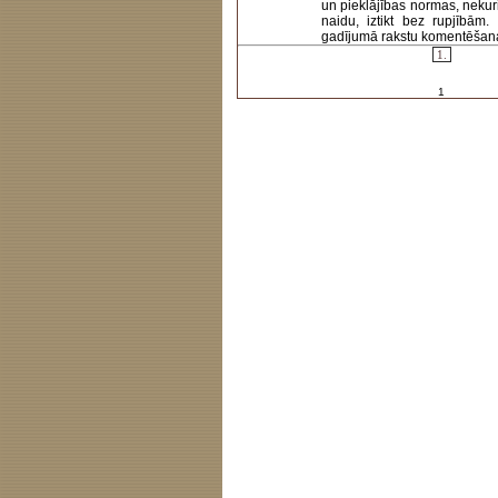
un pieklājības normas, nekur
naidu, iztikt bez rupjībām
gadījumā rakstu komentēšanas 
1.
1