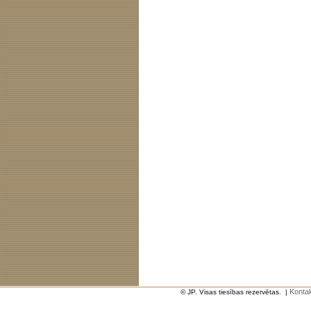
Kontak
© JP. Visas tiesības rezervētas.
|