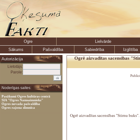
Ogre
Lielvārde
Sākums
Pašvaldība
Sabiedrība
Izglītība
Ogrē aizvadītas sacensības "Sti
Autorizācija
Lietotājs:
Parole:
Public
Noderīgas saites:
Pasākumi Ogres kultūras centrā
SIA "Ogres Namsaimnieks"
Ogres novada pašvaldība
Ogres rajona slimnīca
Ogrē aizvadītas sacensības "Stirnu buks".