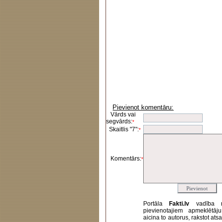
Pievienot komentāru:
Vārds vai
segvārds:
*
Skaitlis "7":
*
Komentārs:
*
Portāla
Fakti.lv
vadība 
pievienotajiem apmeklētāj
aicina to autorus, rakstot at