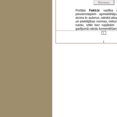
Portāla
Fakti.lv
vadība 
pievienotajiem apmeklētāj
aicina to autorus, rakstot at
un pieklājības normas, nekur
naidu, iztikt bez rupjībām
gadījumā rakstu komentēšanas 
1.
1