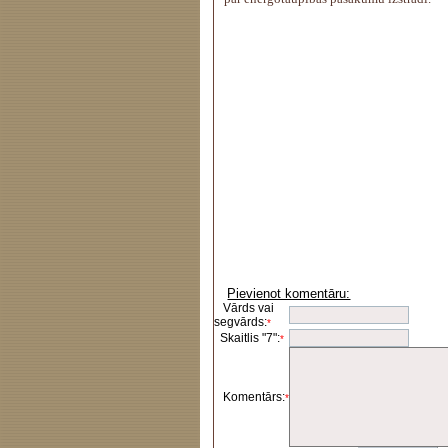
Pievienot komentāru:
Vārds vai
segvārds:
*
Skaitlis "7":
*
Komentārs:
*