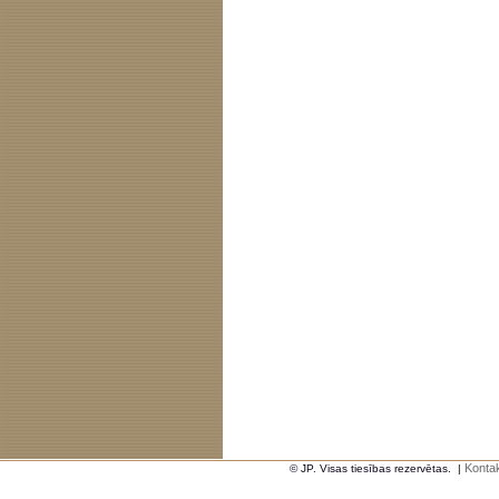
Kontak
© JP. Visas tiesības rezervētas.
|