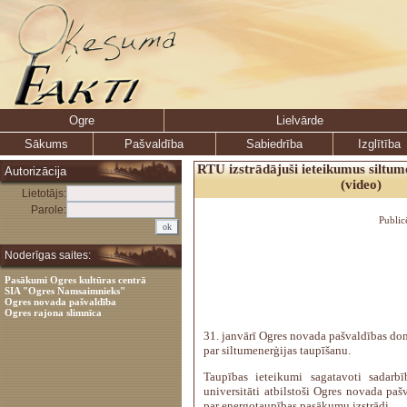
Ogre
Lielvārde
Sākums
Pašvaldība
Sabiedrība
Izglītība
RTU izstrādājuši ieteikumus siltum
Autorizācija
(video)
Lietotājs:
Parole:
Public
Noderīgas saites:
Pasākumi Ogres kultūras centrā
SIA "Ogres Namsaimnieks"
Ogres novada pašvaldība
Ogres rajona slimnīca
31. janvārī Ogres novada pašvaldības do
par siltumenerģijas taupīšanu.
Taupības ieteikumi sagatavoti sadarb
universitāti atbilstoši Ogres novada pa
par energotaupības pasākumu izstrādi.