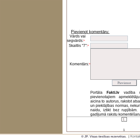
Pievienot komentāru:
Vārds vai
segvārds:
*
Skaitlis "7":
*
Komentārs:
*
Portāla
Fakti.lv
vadība 
pievienotajiem apmeklētāj
aicina to autorus, rakstot at
un pieklājības normas, nekur
naidu, iztikt bez rupjībām
gadījumā rakstu komentēšanas 
1.
1
Kontak
© JP. Visas tiesības rezervētas.
|