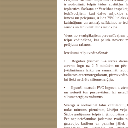
ir nodrošināt telpās tādus apstākļus, 
izplatīties. Saskaņā ar Veselības inspekc
iedzīvotājiem, kuri dzīvo mājokļos a
līmeni un pelējumu, ir līdz 75% lielāks v
kairinājums un astma), salīdzinot ar ied
sausos un labi ventilētos mājokļos.
Viens no svarīgākajiem preventīvajiem 
telpu vēdināšana, kas palīdz novērst 
pelējuma rašanos.
Ieteikumi telpu vēdināšanai:
•
Regulāri (vismaz 3–4 reizes dienā)
atverot logu uz 2–5 minūtēm un pēc t
(vēdināšanas laiku var samazināt, radot 
radiators ar termoregulatoru, pirms vēdinā
lai lieki netērētu siltumenerģiju;
•
Ilgstoši neatstāt PVC logus t. s. zi
un neturēt tos puspavērtus, lai neradī
siltumenerģijas zudumus.
Svarīgi ir nodrošināt labu ventilāciju, 
rodas mitrums, piemēram, žāvējot veļu 
Šādos gadījumos telpās ir jānodrošina pa
Pēc nepieciešamības jādarbina tvaika no
gatavojot katliem un pannām jāliek v
iegādāties un uzstādīt arī mitru