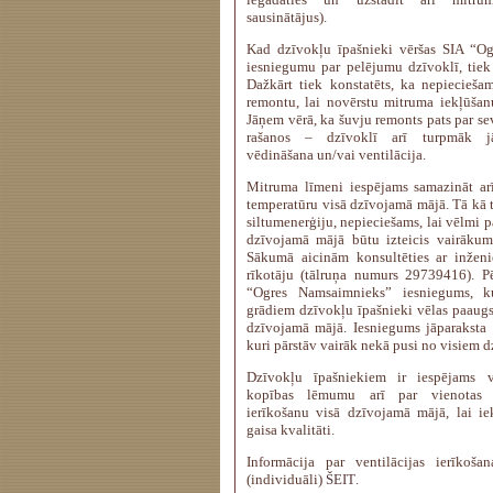
sausinātājus).
Kad dzīvokļu īpašnieki vēršas SIA “O
iesniegumu par pelējumu dzīvoklī, tiek
Dažkārt tiek konstatēts, ka nepiecieša
remontu, lai novērstu mitruma iekļūšan
Jāņem vērā, ka šuvju remonts pats par se
rašanos – dzīvoklī arī turpmāk jān
vēdināšana un/vai ventilācija.
Mitruma līmeni iespējams samazināt arī
temperatūru visā dzīvojamā mājā. Tā kā t
siltumenerģiju, nepieciešams, lai vēlmi 
dzīvojamā mājā būtu izteicis vairākum
Sākumā aicinām konsultēties ar inžen
rīkotāju (tālruņa numurs 29739416). P
“Ogres Namsaimnieks” iesniegums, k
grādiem dzīvokļu īpašnieki vēlas paaugs
dzīvojamā mājā. Iesniegums jāparaksta 
kuri pārstāv vairāk nekā pusi no visiem 
Dzīvokļu īpašniekiem ir iespējams 
kopības lēmumu arī par vienotas ve
ierīkošanu visā dzīvojamā mājā, lai ie
gaisa kvalitāti.
Informācija par ventilācijas ierīkoša
(individuāli)
ŠEIT
.