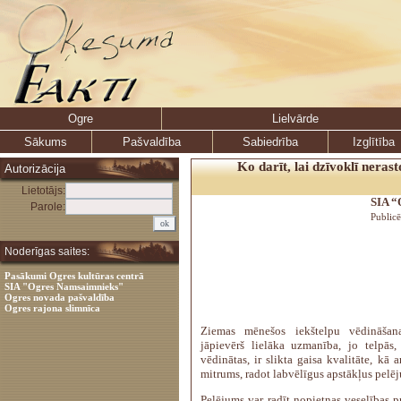
Ogre
Lielvārde
Sākums
Pašvaldība
Sabiedrība
Izglītība
Ko darīt, lai dzīvoklī neras
Autorizācija
Lietotājs:
SIA “
Parole:
Public
Noderīgas saites:
Pasākumi Ogres kultūras centrā
SIA "Ogres Namsaimnieks"
Ogres novada pašvaldība
Ogres rajona slimnīca
Ziemas mēnešos iekštelpu vēdināšana
jāpievērš lielāka uzmanība, jo telpās,
vēdinātas, ir slikta gaisa kvalitāte, kā a
mitrums, radot labvēlīgus apstākļus pel
Pelējums var radīt nopietnas veselības p