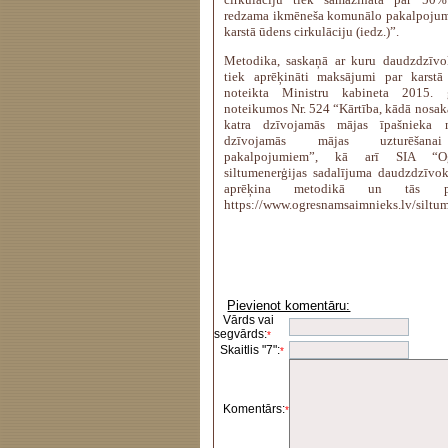
redzama ikmēneša komunālo pakalpojumu
karstā ūdens cirkulāciju (iedz.)”.
Metodika, saskaņā ar kuru daudzdzīvo
tiek aprēķināti maksājumi par karstā 
noteikta Ministru kabineta 2015.
noteikumos Nr. 524 “Kārtība, kādā nosaka
katra dzīvojamās mājas īpašnieka
dzīvojamās mājas uzturēšanai 
pakalpojumiem”, kā arī SIA “Og
siltumenerģijas sadalījuma daudzdzīv
aprēķina metodikā un tās p
https://www.ogresnamsaimnieks.lv/siltu
Pievienot komentāru:
Vārds vai
segvārds:
*
Skaitlis "7":
*
Komentārs:
*