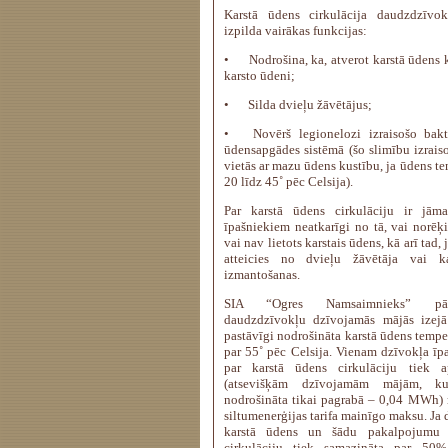
Karstā ūdens cirkulācija daudzdzīvo
izpilda vairākas funkcijas:
•
Nodrošina, ka, atverot karstā ūdens 
karsto ūdeni;
•
Silda dvieļu žāvētājus;
•
Novērš legionelozi izraisošo bakt
ūdensapgādes sistēmā (šo slimību izraiso
vietās ar mazu ūdens kustību, ja ūdens te
20 līdz 45˚ pēc Celsija).
Par karstā ūdens cirkulāciju ir jām
īpašniekiem neatkarīgi no tā, vai norēķi
vai nav lietots karstais ūdens, kā arī tad,
atteicies no dvieļu žāvētāja vai k
izmantošanas.
SIA “Ogres Namsaimnieks” pārv
daudzdzīvokļu dzīvojamās mājās izejā
pastāvīgi nodrošināta karstā ūdens tempe
par 55˚ pēc Celsija. Vienam dzīvokļa 
par karstā ūdens cirkulāciju tiek 
(atsevišķām dzīvojamām mājām, kur
nodrošināta tikai pagrabā – 0,04 MWh) r
siltumenerģijas tarifa mainīgo maksu. Ja d
karstā ūdens un šādu pakalpojumu
cirkulāciju tiek samazināta par 5