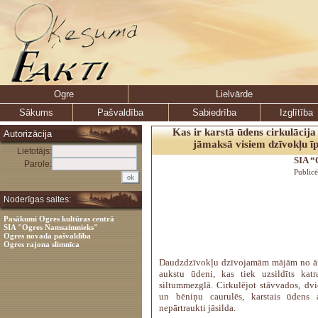
Ogre
Lielvārde
Sākums
Pašvaldība
Sabiedrība
Izglītība
Kas ir karstā ūdens cirkulācija
Autorizācija
jāmaksā visiem dzīvokļu ī
Lietotājs:
SIA “
Parole:
Public
Noderīgas saites:
Pasākumi Ogres kultūras centrā
SIA "Ogres Namsaimnieks"
Ogres novada pašvaldība
Ogres rajona slimnīca
Daudzdzīvokļu dzīvojamām mājām no ār
aukstu ūdeni, kas tiek uzsildīts katr
siltummezglā. Cirkulējot stāvvados, dvi
un bēniņu caurulēs, karstais ūdens a
nepārtraukti jāsilda.