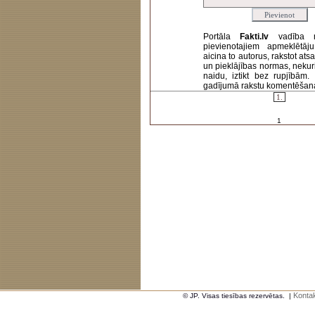
Portāla
Fakti.lv
vadība 
pievienotajiem apmeklētāj
aicina to autorus, rakstot at
un pieklājības normas, nekur
naidu, iztikt bez rupjībām
gadījumā rakstu komentēšanas 
1.
1
Kontak
© JP. Visas tiesības rezervētas.
|