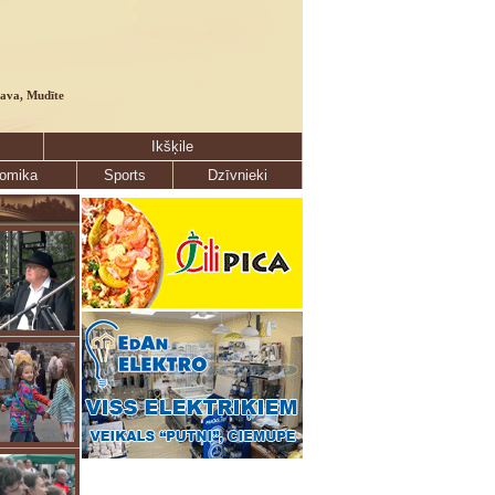
lava, Mudīte
Ikšķile
omika
Sports
Dzīvnieki