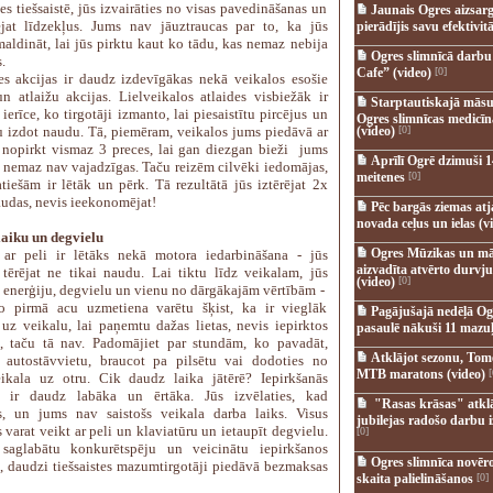
es tiešsaistē, jūs izvairāties no visas pavedināšanas un
Jaunais Ogres aizsar
at līdzekļus. Jums nav jāuztraucas par to, ka jūs
pierādījis savu efektivitā
aldināt, lai jūs pirktu kaut ko tādu, kas nemaz nebija
Ogres slimnīcā darb
.
Cafe” (video)
[0]
tes akcijas ir daudz izdevīgākas nekā veikalos esošie
n atlaižu akcijas. Lielveikalos atlaides visbiežāk ir
Starptautiskajā māsu
ierīce, ko tirgotāji izmanto, lai piesaistītu pircējus un
Ogres slimnīcas medicī
 izdot naudu. Tā, piemēram, veikalos jums piedāvā ar
(video)
[0]
 nopirkt vismaz 3 preces, lai gan diezgan bieži jums
Aprīlī Ogrē dzimuši 1
as nemaz nav vajadzīgas. Taču reizēm cilvēki iedomājas,
meitenes
[0]
atiešām ir lētāk un pērk. Tā rezultātā jūs iztērējat 2x
audas, nevis ieekonomējat!
Pēc bargās ziemas at
novada ceļus un ielas (v
laiku un degvielu
Ogres Mūzikas un mā
 ar peli ir lētāks nekā motora iedarbināšana - jūs
aizvadīta atvērto durvju
 tērējat ne tikai naudu. Lai tiktu līdz veikalam, jūs
(video)
[0]
at enerģiju, degvielu un vienu no dārgākajām vērtībām -
o pirmā acu uzmetiena varētu šķist, ka ir vieglāk
Pagājušajā nedēļā Og
t uz veikalu, lai paņemtu dažas lietas, nevis iepirktos
pasaulē nākuši 11 mazuļ
tē, taču tā nav. Padomājiet par stundām, ko pavadāt,
Atklājot sezonu, Tomē
 autostāvvietu, braucot pa pilsētu vai dodoties no
MTB maratons (video)
[
ikala uz otru. Cik daudz laika jātērē? Iepirkšanās
tē ir daudz labāka un ērtāka. Jūs izvēlaties, kad
"Rasas krāsas" atkl
es, un jums nav saistošs veikala darba laiks. Visus
jubilejas radošo darbu i
varat veikt ar peli un klaviatūru un ietaupīt degvielu.
[0]
 saglabātu konkurētspēju un veicinātu iepirkšanos
Ogres slimnīca novēr
tē, daudzi tiešsaistes mazumtirgotāji piedāvā bezmaksas
skaita palielināšanos
[0]