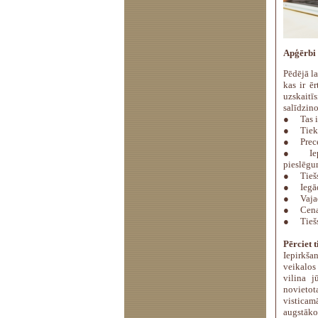
Apģērbi 
Pēdējā la
kas ir ē
uzskaitī
salīdzino
●
Tas 
●
Tiek
●
Prec
●
Ie
pieslēgu
●
Tieš
●
Iegā
●
Vajad
●
Cena
●
Tieš
Pērciet 
Iepirkša
veikalos
vilina j
novietot
visticam
augstākos