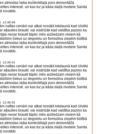
ies atmodas laika kontrolētajā psrs demontāžā
elites interesē. un kas tur ja kāda daiļā modele Sanita
ā novākts.
6 12:46:49
ām naftas cenām var atkal nonākt lokdaunā kad cilvēki
ar atļauties braukt. vai visdrīzāk kad valdība paziņo ka
īgie nevar braukt tāpēc mēs aizliedzam visiem kā
zdalīsim čekus uz degvielu un formulīna ziepēm būtībā
ies atmodas laika kontrolētajā psrs demontāžā
elites interesē. un kas tur ja kāda daiļā modele Sanita
ā novākts.
6 12:46:41
ām naftas cenām var atkal nonākt lokdaunā kad cilvēki
ar atļauties braukt. vai visdrīzāk kad valdība paziņo ka
īgie nevar braukt tāpēc mēs aizliedzam visiem kā
zdalīsim čekus uz degvielu un formulīna ziepēm būtībā
ies atmodas laika kontrolētajā psrs demontāžā
elites interesē. un kas tur ja kāda daiļā modele Sanita
ā novākts.
6 12:46:32
ām naftas cenām var atkal nonākt lokdaunā kad cilvēki
ar atļauties braukt. vai visdrīzāk kad valdība paziņo ka
īgie nevar braukt tāpēc mēs aizliedzam visiem kā
zdalīsim čekus uz degvielu un formulīna ziepēm būtībā
ies atmodas laika kontrolētajā psrs demontāžā
elites interesē. un kas tur ja kāda daiļā modele Sanita
ā novākts.