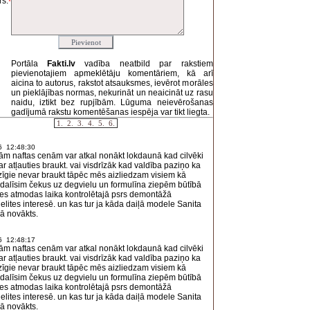
s:
*
Portāla
Fakti.lv
vadība neatbild par rakstiem
pievienotajiem apmeklētāju komentāriem, kā arī
aicina to autorus, rakstot atsauksmes, ievērot morāles
un pieklājības normas, nekurināt un neaicināt uz rasu
naidu, iztikt bez rupjībām. Lūguma neievērošanas
gadījumā rakstu komentēšanas iespēja var tikt liegta.
1.
2.
3.
4.
5.
6.
6 12:48:30
ām naftas cenām var atkal nonākt lokdaunā kad cilvēki
ar atļauties braukt. vai visdrīzāk kad valdība paziņo ka
īgie nevar braukt tāpēc mēs aizliedzam visiem kā
zdalīsim čekus uz degvielu un formulīna ziepēm būtībā
ies atmodas laika kontrolētajā psrs demontāžā
elites interesē. un kas tur ja kāda daiļā modele Sanita
ā novākts.
6 12:48:17
ām naftas cenām var atkal nonākt lokdaunā kad cilvēki
ar atļauties braukt. vai visdrīzāk kad valdība paziņo ka
īgie nevar braukt tāpēc mēs aizliedzam visiem kā
zdalīsim čekus uz degvielu un formulīna ziepēm būtībā
ies atmodas laika kontrolētajā psrs demontāžā
elites interesē. un kas tur ja kāda daiļā modele Sanita
ā novākts.