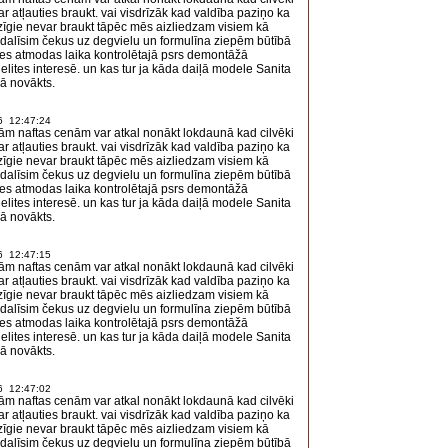
ar atļauties braukt. vai visdrīzāk kad valdība paziņo ka
īgie nevar braukt tāpēc mēs aizliedzam visiem kā
zdalīsim čekus uz degvielu un formulīna ziepēm būtībā
ies atmodas laika kontrolētajā psrs demontāžā
elites interesē. un kas tur ja kāda daiļā modele Sanita
ā novākts.
6 12:47:24
ām naftas cenām var atkal nonākt lokdaunā kad cilvēki
ar atļauties braukt. vai visdrīzāk kad valdība paziņo ka
īgie nevar braukt tāpēc mēs aizliedzam visiem kā
zdalīsim čekus uz degvielu un formulīna ziepēm būtībā
ies atmodas laika kontrolētajā psrs demontāžā
elites interesē. un kas tur ja kāda daiļā modele Sanita
ā novākts.
6 12:47:15
ām naftas cenām var atkal nonākt lokdaunā kad cilvēki
ar atļauties braukt. vai visdrīzāk kad valdība paziņo ka
īgie nevar braukt tāpēc mēs aizliedzam visiem kā
zdalīsim čekus uz degvielu un formulīna ziepēm būtībā
ies atmodas laika kontrolētajā psrs demontāžā
elites interesē. un kas tur ja kāda daiļā modele Sanita
ā novākts.
6 12:47:02
ām naftas cenām var atkal nonākt lokdaunā kad cilvēki
ar atļauties braukt. vai visdrīzāk kad valdība paziņo ka
īgie nevar braukt tāpēc mēs aizliedzam visiem kā
zdalīsim čekus uz degvielu un formulīna ziepēm būtībā