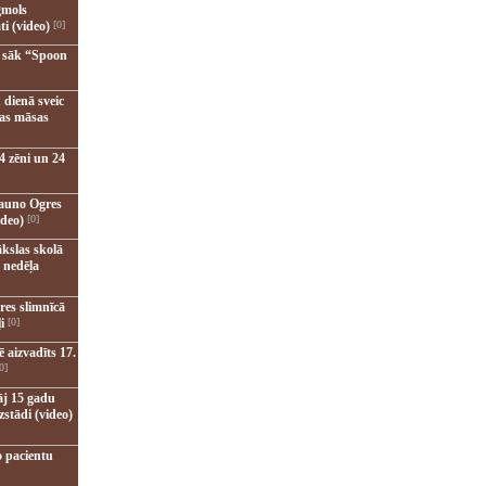
gmols
ti (video)
[0]
u sāk “Spoon
 dienā sveic
nas māsas
4 zēni un 24
jauno Ogres
ideo)
[0]
kslas skolā
 nedēļa
res slimnīcā
i
[0]
 aizvadīts 17.
0]
āj 15 gadu
zstādi (video)
o pacientu