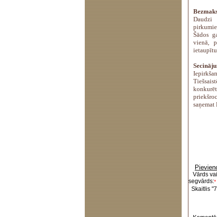
Bezmaks
Daudzi 
pirkumie
Šādos ga
vienā, 
ietaupīt
Secināj
Iepirkša
Tiešsais
konkurēt
priekšro
saņemat l
Pievien
Vārds va
segvārds:
*
Skaitlis "7