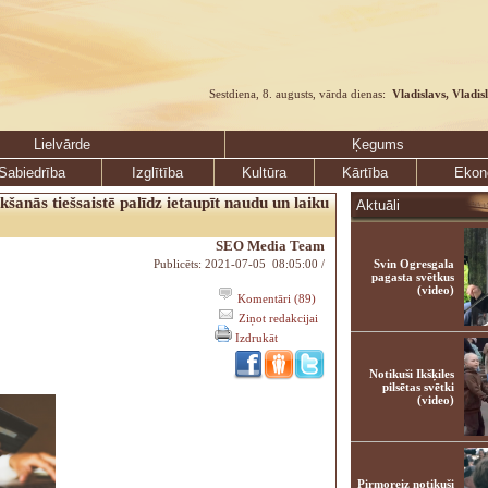
Sestdiena, 8. augusts, vārda dienas:
Vladislavs, Vladis
Lielvārde
Ķegums
Sabiedrība
Izglītība
Kultūra
Kārtība
Ekon
kšanās tiešsaistē palīdz ietaupīt naudu un laiku
Aktuāli
SEO Media Team
Publicēts: 2021-07-05 08:05:00 /
Svin Ogresgala
pagasta svētkus
(video)
Komentāri (89)
Ziņot redakcijai
Izdrukāt
Notikuši Ikšķiles
pilsētas svētki
(video)
Pirmoreiz notikuši