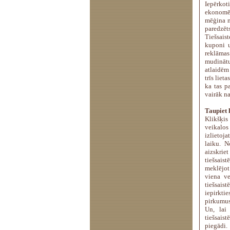
Iepērkoti
ekonomēj
mēģina m
paredzēts
Tiešsais
kuponi u
reklāmas 
mudinātu
atlaidēm
trīs liet
ka tas p
vairāk n
Taupiet 
Klikšķis
veikalos
izlietoj
laiku. N
aizskrie
tiešsais
meklējot
viena ve
tiešsais
iepirkti
pirkumus 
Un, lai
tiešsais
piegādi.