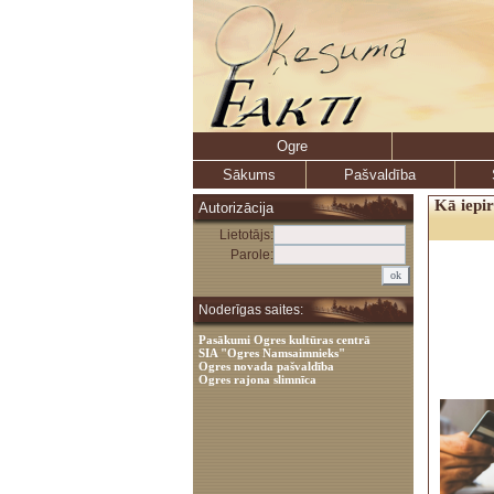
Ogre
Sākums
Pašvaldība
Kā iepir
Autorizācija
Lietotājs:
Parole:
Noderīgas saites:
Pasākumi Ogres kultūras centrā
SIA "Ogres Namsaimnieks"
Ogres novada pašvaldība
Ogres rajona slimnīca