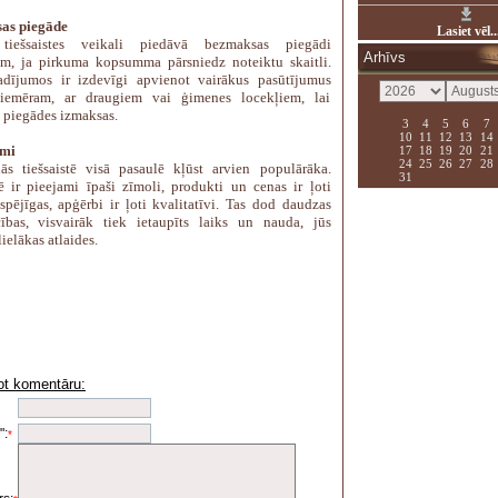
as piegāde
Lasiet vēl..
tiešsaistes veikali piedāvā bezmaksas piegādi
Arhīvs
m, ja pirkuma kopsumma pārsniedz noteiktu skaitli.
dījumos ir izdevīgi apvienot vairākus pasūtījumus
piemēram, ar draugiem vai ģimenes locekļiem, lai
u piegādes izmaksas.
3
4
5
6
7
10
11
12
13
14
umi
17
18
19
20
21
24
25
26
27
28
nās tiešsaistē visā pasaulē kļūst arvien populārāka.
31
tē ir pieejami īpaši zīmoli, produkti un cenas ir ļoti
spējīgas, apģērbi ir ļoti kvalitatīvi. Tas dod daudzas
cības, visvairāk tiek ietaupīts laiks un nauda, jūs
ielākas atlaides.
ot komentāru:
i
":
*