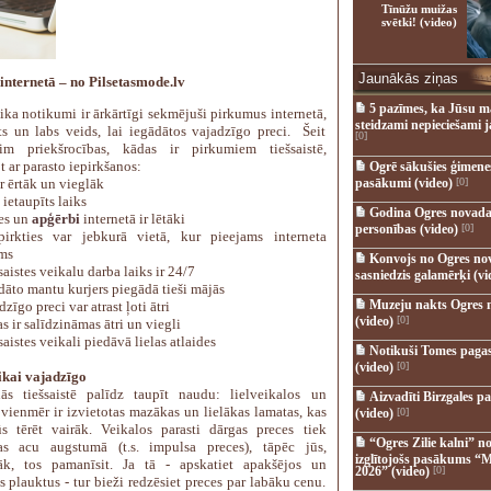
Tīnūžu muižas
svētki! (video)
Jaunākās ziņas
internetā – no Pilsetasmode.lv
5 pazīmes, ka Jūsu m
ika notikumi ir ārkārtīgi sekmējuši pirkumus internetā,
steidzami nepieciešami 
rts un labs veids, lai iegādātos vajadzīgo preci. Šeit
[0]
sim priekšrocības, kādas ir pirkumiem tiešsaistē,
t ar parasto iepirkšanos:
Ogrē sākušies ģimenes 
ir ērtāk un vieglāk
pasākumi (video)
[0]
 ietaupīts laiks
Godina Ogres novada
es un
apģērbi
internetā ir lētāki
personības (video)
[0]
pirkties var jebkurā vietā, kur pieejams interneta
ms
Konvojs no Ogres no
saistes veikalu darba laiks ir 24/7
sasniedzis galamērķi (vi
dāto mantu kurjers piegādā tieši mājās
Muzeju nakts Ogres 
zīgo preci var atrast ļoti ātri
(video)
[0]
s ir salīdzināmas ātri un viegli
saistes veikali piedāvā lielas atlaides
Notikuši Tomes pagas
(video)
[0]
tikai vajadzīgo
nās tiešsaistē palīdz taupīt naudu: lielveikalos un
Aizvadīti Birzgales pa
 vienmēr ir izvietotas mazākas un lielākas lamatas, kas
(video)
[0]
ūs tērēt vairāk. Veikalos parasti dārgas preces tiek
“Ogres Zilie kalni” no
as acu augstumā (t.s. impulsa preces), tāpēc jūs,
izglītojošs pasākums “M
āk, tos pamanīsit. Ja tā - apskatiet apakšējos un
2026” (video)
[0]
 plauktus - tur bieži redzēsiet preces par labāku cenu.