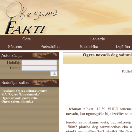
Ogre
Lielvārde
Sākums
Pašvaldība
Sabiedrība
Izglītība
Ogres novadā deg saimni
Autorizācija
Lietotājs:
Parole:
Public
Noderīgas saites:
Pasākumi Ogres kultūras centrā
SIA "Ogres Namsaimnieks"
Ogres novada pašvaldība
Ogres rajona slimnīca
1.februārī pPlkst. 12.59 VUGD saņēm
novadu, kur ugunsgrēks bija izcēlies sai
Ierodoties notikuma vietā, ugunsdzēsēji 
150m2 platībā deg saimniecības ēka un
vieglā automašīna 2m2 platībā. No ēkas