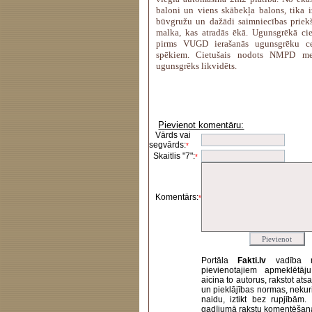
baloni un viens skābekļa balons, tika 
būvgružu un dažādi saimniecības priekš
malka, kas atradās ēkā. Ugunsgrēkā cie
pirms VUGD ierašanās ugunsgrēku ce
spēkiem. Cietušais nodots NMPD med
ugunsgrēks likvidēts.
Pievienot komentāru:
Vārds vai
segvārds:
*
Skaitlis "7":
*
Komentārs:
*
Portāla
Fakti.lv
vadība 
pievienotajiem apmeklētāj
aicina to autorus, rakstot at
un pieklājības normas, nekur
naidu, iztikt bez rupjībām
gadījumā rakstu komentēšanas 