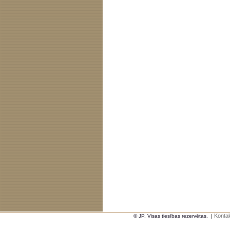
Kontak
© JP. Visas tiesības rezervētas.
|