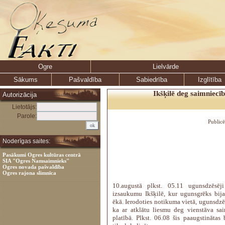
Ogre
Lielvārde
Sākums
Pašvaldība
Sabiedrība
Izglītība
Ikšķilē deg saimniecī
Autorizācija
Lietotājs:
Parole:
Public
Noderīgas saites:
Pasākumi Ogres kultūras centrā
SIA "Ogres Namsaimnieks"
Ogres novada pašvaldība
Ogres rajona slimnīca
10.augustā plkst. 05.11 ugunsdzēsēji
izsaukumu Ikšķilē, kur ugunsgrēks bija
ēkā. Ierodoties notikuma vietā, ugunsdzēs
ka ar atklātu liesmu deg vienstāva s
platībā. Plkst. 06.08 šis paaugstinātas