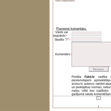
tika lokalizēts.
Pievienot komentāru:
Vārds vai
segvārds:
*
Skaitlis "7":
*
Komentārs:
*
Portāla
Fakti.lv
vadība 
pievienotajiem apmeklētāj
aicina to autorus, rakstot at
un pieklājības normas, nekur
naidu, iztikt bez rupjībām
gadījumā rakstu komentēšanas 
1.
1