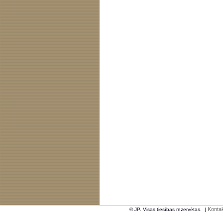
Kontak
© JP. Visas tiesības rezervētas.
|