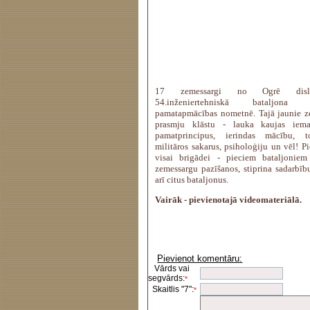
17 zemessargi no Ogrē disloc
54.inženiertehniskā bataljona
pamatapmācības nometnē. Tajā jaunie z
prasmju klāstu - lauka kaujas iema
pamatprincipus, ierindas mācību, to
militāros sakarus, psiholoģiju un vēl! 
visai brigādei - pieciem bataljonie
zemessargu pazīšanos, stiprina sadarbīb
arī citus bataljonus.
Vairāk - pievienotajā videomateriālā.
Pievienot komentāru:
Vārds vai
segvārds:
*
Skaitlis "7":
*