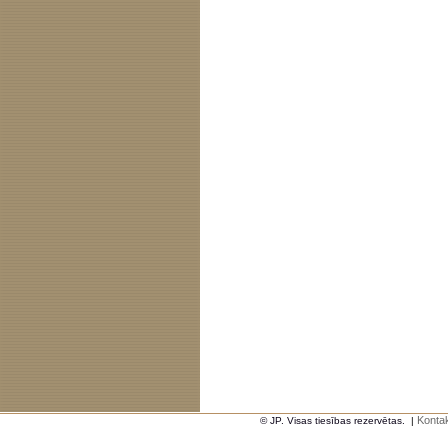
Kontak
© JP. Visas tiesības rezervētas.
|