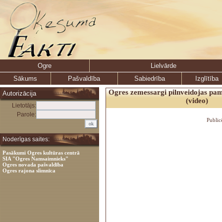
Ogre
Lielvārde
Sākums
Pašvaldība
Sabiedrība
Izglītība
Ogres zemessargi pilnveidojas pa
Autorizācija
(video)
Lietotājs:
Parole:
Public
Noderīgas saites:
Pasākumi Ogres kultūras centrā
SIA "Ogres Namsaimnieks"
Ogres novada pašvaldība
Ogres rajona slimnīca