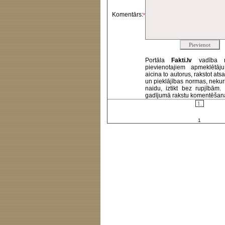
Komentārs:
*
Portāla
Fakti.lv
vadība 
pievienotajiem apmeklētāj
aicina to autorus, rakstot at
un pieklājības normas, nekur
naidu, iztikt bez rupjībām
gadījumā rakstu komentēšanas 
1.
1