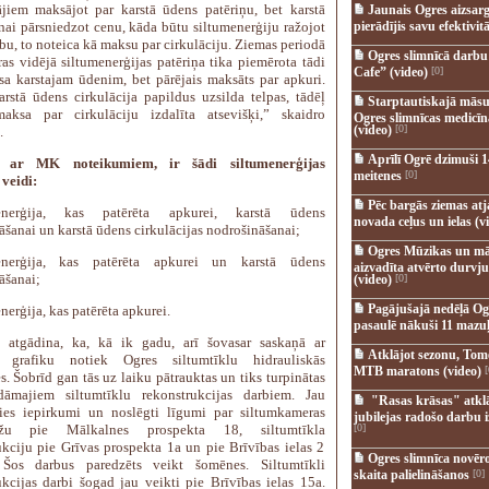
ājiem maksājot par karstā ūdens patēriņu, bet karstā
Jaunais Ogres aizsar
nai pārsniedzot cenu, kāda būtu siltumenerģiju ražojot
pierādījis savu efektivitā
ību, to noteica kā maksu par cirkulāciju. Ziemas periodā
Ogres slimnīcā darb
ras vidējā siltumenerģijas patēriņa tika piemērota tādi
Cafe” (video)
[0]
sa karstajam ūdenim, bet pārējais maksāts par apkuri.
arstā ūdens cirkulācija papildus uzsilda telpas, tādēļ
Starptautiskajā māsu
aksa par cirkulāciju izdalīta atsevišķi,” skaidro
Ogres slimnīcas medicī
(video)
[0]
.
Aprīlī Ogrē dzimuši 1
 ar MK noteikumiem, ir šādi siltumenerģijas
meitenes
[0]
 veidi:
Pēc bargās ziemas at
menerģija, kas patērēta apkurei, karstā ūdens
novada ceļus un ielas (v
šanai un karstā ūdens cirkulācijas nodrošināšanai;
Ogres Mūzikas un mā
menerģija, kas patērēta apkurei un karstā ūdens
aizvadīta atvērto durvju
āšanai;
(video)
[0]
Pagājušajā nedēļā Og
nerģija, kas patērēta apkurei.
pasaulē nākuši 11 mazuļ
 atgādina, ka, kā ik gadu, arī šovasar saskaņā ar
Atklājot sezonu, Tomē
o grafiku notiek Ogres siltumtīklu hidrauliskās
MTB maratons (video)
[
. Šobrīd gan tās uz laiku pātrauktas un tiks turpinātas
dāmajiem siltumtīklu rekonstrukcijas darbiem. Jau
"Rasas krāsas" atkl
ies iepirkumi un noslēgti līgumi par siltumkameras
jubilejas radošo darbu i
āžu pie Mālkalnes prospekta 18, siltumtīkla
[0]
ukciju pie Grīvas prospekta 1a un pie Brīvības ielas 2
Ogres slimnīca novēr
Šos darbus paredzēts veikt šomēnes. Siltumtīkli
skaita palielināšanos
[0]
ukcijas darbi šogad jau veikti pie Brīvības ielas 15a.