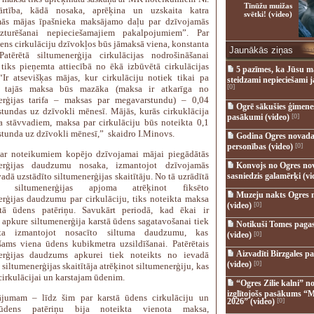
Tīnūžu muižas
rtība, kādā nosaka, aprēķina un uzskaita katra
svētki! (video)
mās mājas īpašnieka maksājamo daļu par dzīvojamās
zturēšanai nepieciešamajiem pakalpojumiem”. Par
dens cirkulāciju dzīvokļos būs jāmaksā viena, konstanta
Jaunākās ziņas
atērētā siltumenerģija cirkulācijas nodrošināšanai
 tiks pieņemta attiecībā no ēkā izbūvētā cirkulācijas
5 pazīmes, ka Jūsu m
“Ir atsevišķas mājas, kur cirkulāciju notiek tikai pa
steidzami nepieciešami 
[0]
, tajās maksa būs mazāka (maksa ir atkarīga no
erģijas tarifa – maksas par megavarstundu) – 0,04
Ogrē sākušies ģimenes 
tundas uz dzīvokli mēnesī. Mājās, kurās cirkuklācija
pasākumi (video)
[0]
a stāvvadiem, maksa par cirkulāciju būs noteikta 0,1
tunda uz dzīvokli mēnesī,” skaidro I.Minovs.
Godina Ogres novada
personības (video)
[0]
ar noteikumiem kopējo dzīvojamai mājai piegādātās
nerģijas daudzumu nosaka, izmantojot dzīvojamās
Konvojs no Ogres no
adā uzstādīto siltumenerģijas skaitītāju. No tā uzrādītā
sasniedzis galamērķi (vi
ās siltumenerģijas apjoma atrēķinot fiksēto
Muzeju nakts Ogres 
erģijas daudzumu par cirkulāciju, tiks noteikta maksa
(video)
[0]
stā ūdens patēriņu. Savukārt periodā, kad ēkai ir
a apkure siltumenerģija karstā ūdens sagatavošanai tiek
Notikuši Tomes pagas
āta izmantojot nosacīto siltuma daudzumu, kas
(video)
[0]
šams viena ūdens kubikmetra uzsildīšanai. Patērētais
Aizvadīti Birzgales pa
nerģijas daudzums apkurei tiek noteikts no ievadā
(video)
[0]
 siltumenerģijas skaitītāja atrēķinot siltumenerģiju, kas
cirkulācijai un karstajam ūdenim.
“Ogres Zilie kalni” no
izglītojošs pasākums “M
ājumam – līdz šim par karstā ūdens cirkulāciju un
2026” (video)
[0]
ūdens patēriņu bija noteikta vienota maksa,