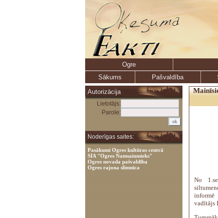
Ogre
Sākums
Pašvaldība
Mainīsi
Autorizācija
Lietotājs:
Parole:
Noderīgas saites:
Pasākumi Ogres kultūras centrā
SIA "Ogres Namsaimnieks"
Ogres novada pašvaldība
Ogres rajona slimnīca
No 1.se
siltumen
informē
vadītājs 
Turpmāk 