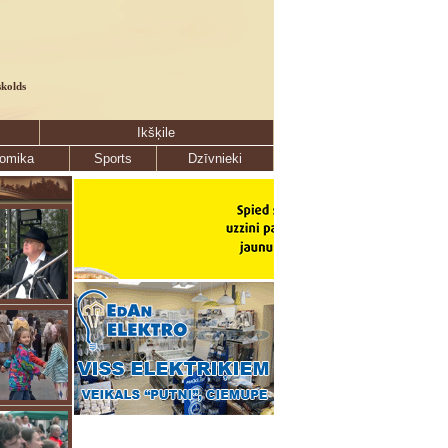
skolds
Ikšķile
omika
Sports
Dzīvnieki