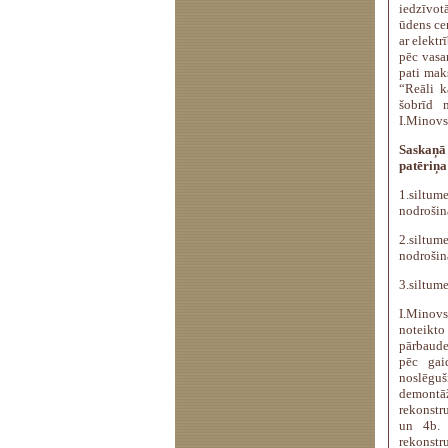
iedzīvot
ūdens ce
ar elektr
pēc vasa
pati mak
“Reāli k
šobrīd m
I.Minovs
Saskaņā
patēriņa
1.siltu
nodrošinā
2.siltu
nodrošin
3.siltume
I.Minovs
noteikt
pārbaudes
pēc gai
noslēguš
demont
rekonstr
un 4b. 
rekonstr