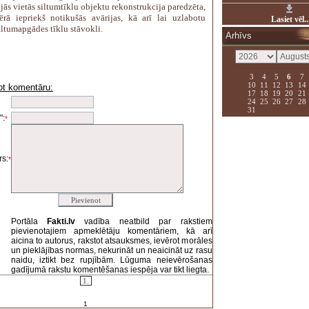
jās vietās siltumtīklu objektu rekonstrukcija paredzēta,
rā iepriekš notikušās avārijas, kā arī lai uzlabotu
Lasiet vēl..
ltumapgādes tīklu stāvokli.
Arhīvs
3
4
5
6
7
10
11
12
13
14
ot komentāru:
17
18
19
20
21
i
24
25
26
27
28
31
":
*
s:
*
Portāla
Fakti.lv
vadība neatbild par rakstiem
pievienotajiem apmeklētāju komentāriem, kā arī
aicina to autorus, rakstot atsauksmes, ievērot morāles
un pieklājības normas, nekurināt un neaicināt uz rasu
naidu, iztikt bez rupjībām. Lūguma neievērošanas
gadījumā rakstu komentēšanas iespēja var tikt liegta.
1.
1