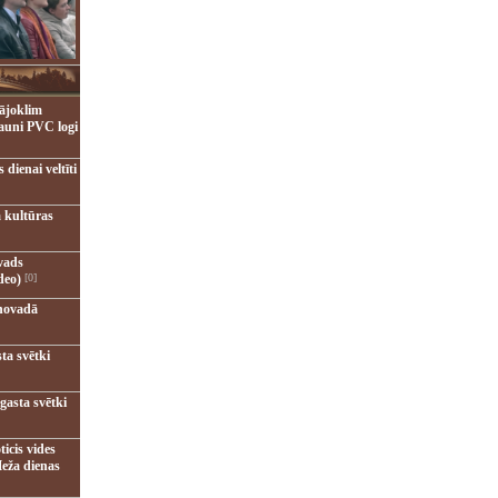
ājoklim
jauni PVC logi
dienai veltīti
 kultūras
vads
deo)
[0]
novadā
ta svētki
gasta svētki
ticis vides
eža dienas