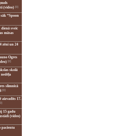
gmols
ti (video)
[0]
u sāk “Spoon
 dienā sveic
nas māsas
4 zēni un 24
jauno Ogres
ideo)
[0]
kslas skolā
 nedēļa
res slimnīcā
i
[0]
 aizvadīts 17.
0]
āj 15 gadu
zstādi (video)
o pacientu