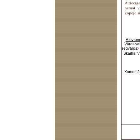
Attiecīga
ņemot vē
kopējo si
Pievien
Vārds va
segvārds:
*
Skaitlis "7
Komentār