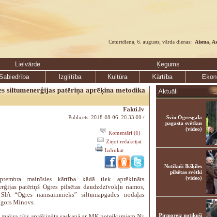
Ceturtdiena, 6. augusts, vārda dienas:
Aisma, A
Lielvārde
Ķegums
Sabiedrība
Izglītība
Kultūra
Kārtība
Ekon
es siltumenerģijas patēriņa aprēķina metodika
Aktuāli
Fakti.lv
Publicēts: 2018-08-06 20:33:00 /
Svin Ogresgala
pagasta svētkus
(video)
Komentāri (0)
Ziņot redakcijai
Izdrukāt
Notikuši Ikšķiles
pilsētas svētki
(video)
ptembra mainīsies kārtība kādā tiek aprēķināts
erģijas patēriņš Ogres pilsētas daudzdzīvokļu namos,
 SIA “Ogres namsaimnieks” siltumapgādes nodaļas
Igors Minovs.
Pirmoreiz notikuši
maksa tiks aprēķināta saskaņā ar MK noteikumiem Nr.