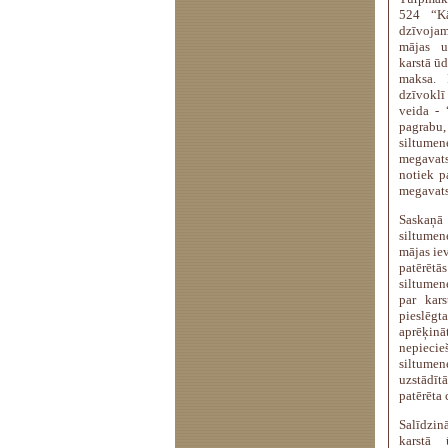
524 “Kā
dzīvoja
mājas u
karstā ū
maksa. P
dzīvoklī
veida - 
pagrabu
siltumen
megavats
notiek p
megavats
Saskaņā 
siltume
mājas iev
patērēt
siltumen
par kar
pieslēgt
aprēķin
nepiecie
siltume
uzstādītā
patērēta 
Salīdzin
karstā 