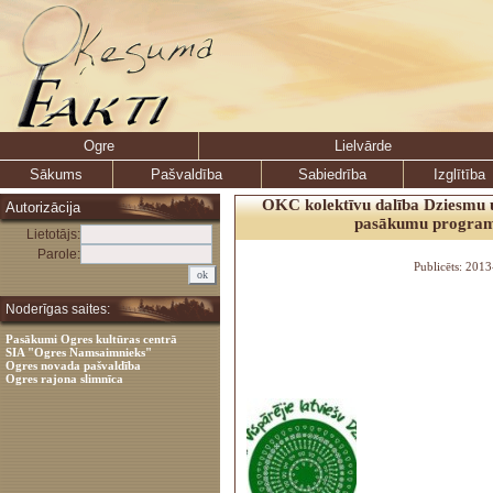
Ogre
Lielvārde
Sākums
Pašvaldība
Sabiedrība
Izglītība
OKC kolektīvu dalība Dziesmu u
Autorizācija
pasākumu progra
Lietotājs:
Parole:
Publicēts: 201
Noderīgas saites:
Pasākumi Ogres kultūras centrā
SIA "Ogres Namsaimnieks"
Ogres novada pašvaldība
Ogres rajona slimnīca