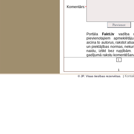
Komentārs:
*
Portāla
Fakti.lv
vadība 
pievienotajiem apmeklētāj
aicina to autorus, rakstot at
un pieklājības normas, nekur
naidu, iztikt bez rupjībām
gadījumā rakstu komentēšanas 
1.
1
Kontak
© JP. Visas tiesības rezervētas.
|