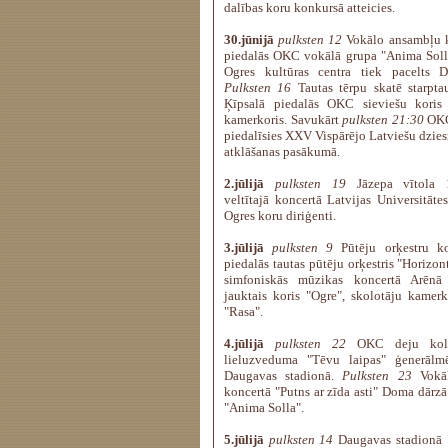
dalības koru konkursā atteicies.
30.jūnijā
pulksten 12
Vokālo ansambļu k
piedalās OKC vokālā grupa "Anima Sol
Ogres kultūras centra tiek pacelts D
Pulksten 16
Tautas tērpu skatē starptau
Ķīpsalā piedalās OKC sieviešu koris
kamerkoris. Savukārt
pulksten 21:30
OKC 
piedalīsies XXV Vispārējo Latviešu dzi
atklāšanas pasākumā.
2.jūlijā
pulksten 19
Jāzepa vītola 1
veltītajā koncertā Latvijas Universitāte
Ogres koru diriģenti.
3.jūlijā
pulksten 9
Pūtēju orķestru ko
piedalās tautas pūtēju orķestris "Horizon
simfoniskās mūzikas koncertā Arēn
jauktais koris "Ogre", skolotāju kamerk
"Rasa".
4.jūlijā
pulksten 22
OKC deju kolek
lieluzveduma "Tēvu laipas" ģenerālm
Daugavas stadionā.
Pulksten 23
Vokāl
koncertā "Putns ar zīda asti" Doma dārzā
"Anima Solla".
5.jūlijā
pulksten 14
Daugavas stadionā "