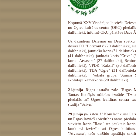
Kopumā XXV Vispārējos latviešu Dzies
no Ogres kultūras centra (OKC) piedalīs
dalībnieki, informē OKC pārstāve Dace
Uz dažādiem Dziesmu un Deju svētk
dosies PO "Horizonts" (20 dalībnieki), si
dalībnieki), jauniešu koris (51 dalībnieks
(41 dalībnieks), jauktais koris "Grīva" (
koris "Atvasara" (27 dalībnieki), Senio
dalībnieki), VPDK "Raksti" (30 dalībni
dalībnieki), TDA "Ogre" (31 dalībnie
dalībnieki), Vokālā grupa "Anima So
skolotāju kamerkoris (29 dalībnieki).
21.jūnijā
Rīgas izstāžu zālē "Rīgas Mā
Tautas lietišķās mākslas izstāde "Dzie
piedalās arī Ogres kultūras centra tau
studija "Saiva."
29.jūnijā
pulksten 11
Koru konkursā Latvi
un Rīgas latviešu biedrības namā piedalā
sieviešu koris "Rasa" un jauktais kori
konkursā izvirzīts arī Ogres kultūras
"Atvasara", taču dažādu apstākļu sakri