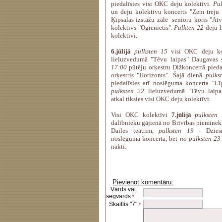
piedalīsies visi OKC deju kolektīvi.
Pul
un deju kolektīvu koncerts "Zem treju 
Ķīpsalas izstāžu zālē senioru koris "Atv
kolektīvs "Ogrēnietis".
Pulkten 22
deju 
kolektīvi.
6.jūlijā
pulksten 15
visi OKC deju kol
lieluzvedumā "Tēvu laipas" Daugavas 
17:00
pūtēju orķestru Dižkoncertā pied
orķestris "Horizonts". Šajā dienā
pulks
piedalīsies arī noslēguma koncerta "Lī
pulksten 22
lieluzvedumā "Tēvu laipa
atkal tiksies visi OKC deju kolektīvi.
Visi OKC kolektīvi
7.jūlijā
pulksten
dalībnieku gājienā no Brīvības pieminekļ
Dailes teātrim,
pulksten 19
- Dzies
noslēguma koncertā, bet
no pulksten 23 
naktī.
Pievienot komentāru:
Vārds vai
segvārds:
*
Skaitlis "7":
*