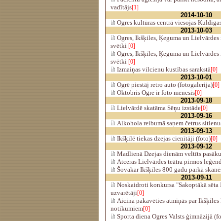
vadītājs
[1]
2014-10-10
Ogres kultūras centrā viesojas Kuldīgas
2013-10-03
Ogres, Ikšķiles, Ķeguma un Lielvārde
svētki
[0]
Ogres, Ikšķiles, Ķeguma un Lielvārde
svētki
[0]
Izmaiņas vilcienu kustības sarakstā
[0]
2013-10-01
Ogrē piestāj retro auto (fotogalerija)
[0]
Oktobris Ogrē ir foto mēnesis
[0]
2013-09-18
Lielvārdē skatāma Sēņu izstāde
[0]
2013-09-16
Alkohola reibumā saņem četrus sitienus
2013-09-13
Ikšķilē tiekas dzejas cienītāji (foto)
[0]
2013-09-12
Madlienā Dzejas dienām veltīts pasāk
Atceras Lielvārdes teātra pirmos leģend
Šovakar Ikšķiles 800 gadu parkā skanē
2013-09-11
Noskaidroti konkursa "Sakoptākā sēta 
uzvarētāji
[0]
Aicina pakavēties atmiņās par Ikšķiles 
notikumiem
[0]
Sporta diena Ogres Valsts ģimnāzijā (fo