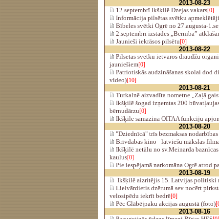
2013-08-23
12.septembrī Ikšķilē Dzejas vakars
[0]
Informācija pilsētas svētku apmeklētā
Bībeles svētki Ogrē no 27.augusta-1.s
2.septembrī izstādes „Bērnība” atklāša
Jaunieši iekrāsos pilsētu
[0]
2013-08-22
Pilsētas svētku ietvaros draudžu organ
jauniešiem
[0]
Patriotiskās audzināšanas skolai dod d
video)
[10]
2013-08-21
Turkalnē aizvadīta nometne „Zaļā gai
Ikšķilē šogad izņemtas 200 būvatļauja
bērnudārzu
[0]
Ikšķile samazina OITAA funkciju apj
2013-08-20
"Dziednīcā" trīs bezmaksas nodarbība
Brīvdabas kino - latviešu mākslas film
Ikšķilē netālu no sv.Meinarda baznīcas
kaulus
[0]
Pie iespējamā narkomāna Ogrē atrod p
2013-08-19
Ikšķilē aizritējis 15. Latvijas politiski
Lielvārdietis dzērumā sev nocērt pirkst
velosipēdu iekrīt bedrē
[0]
Pēc Glābējpaku akcijas augustā (foto)
[
2013-08-16
Paaugstinās ūdens līmeni Rīgas HES