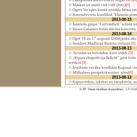
[0
Maskas un mode citā vidē (foto)
[0]
Ogres Vecupes krastā uzstāda bērnu rot
Autostāvvietu konfliktā "klusums pirms
2013-08-15
Jauniešu grupa "Lielvārdieši" ielūdz uz
Ineses Galantes fonds dāvina koncertu 
2013-08-14
Ogrē 16.un 17.augustā Glābējpaku akc
Sestdien Madlienā Rudens tirdziņš
[0]
2013-08-13
Aicinām uz brīvdabas kino izrādi
[0]
„Ķipara ekspedīcija Ikšķilē” gūst lielu 
svētkos
[0]
Iereibušu vecāku konfliktā Ķegumā cie
Mālkalnes prospektā notriec zēnu
[0]
2013-08-12
Kapusvētkos, izkrītot no ratiņkrēsla, s
Kontak
© JP. Visas tiesības rezervētas.
|