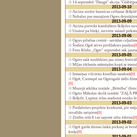
14.septembrī "Daugā" akcija "Glābējpa
2013-09-10
Aicina ziedot baznīcas celšanai Ikšķilē
Nobalso par mazajiem Ogres dejotājie
2013-09-09
Aicina pieteikt kandidātus Ikšķiles n
Uzsitot pa bluķi, sieviete salauž pirkst
2013-09-06
Ogres pilsētas centrā - savādas ceļazīme
Šodien Ogrē atver profilakses punktu
[0
Foto Klubs „Ogre” septembrī sāk jaun
2013-09-05
Ogres salā noslēdzies jau otrais festivā
Mīļas tikšanās māmiņām kopā ar mazu
2013-09-04
Izmaiņas vilcienu kustības sarakstā
[0]
Ogrē, Ciemupē un Ogresgalā rādīs filmu
[0]
Muzejā atklāta izstāde „Bērnība” (foto
Ogres Mākslas skolā izstāde "ZAĻĀ 
Ikšķilē, Lupīnu ielas stadionā notiks
2013-09-03
Piedaloties projektu konkursā, pie māj
invalīdu ratiņiem
[0]
Zinību ielā 8 var saņemt siltu ēdienu
[0
2013-09-02
Ogrē gaišā dienas laikā piekauj ar beis
kruķi
[0]
2013-09-01