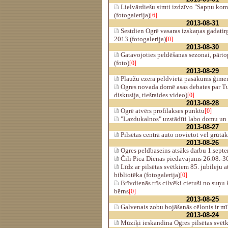
Lielvārdiešu simti izdzīvo "Sapņu kom
(fotogalerija)
[6]
2013-08-31
Sestdien Ogrē vasaras izskaņas gadatir
2013 (fotogalerija)
[0]
2013-08-30
Gatavojoties peldēšanas sezonai, pārto
(foto)
[0]
2013-08-29
Plaužu ezera peldvietā pasākums ģim
Ogres novada domē asas debates par Tu
diskusija, tiešraides video)
[0]
2013-08-28
Ogrē atvērs profilakses punktu
[0]
"Lazdukalnos" uzstādīti labo domu un 
2013-08-27
Pilsētas centrā auto novietot vēl grūtāk
2013-08-26
Ogres peldbaseins atsāks darbu 1.sept
Čili Pica Dienas piedāvājums 26.08.-3
Līdz ar pilsētas svētkiem 85. jubileju a
bibliotēka (fotogalerija)
[0]
Brīvdienās trīs cilvēki cietuši no suņ
bērns
[0]
2013-08-25
Galvenais zobu bojāšanās cēlonis ir m
2013-08-24
Mūziķi ieskandina Ogres pilsētas svētk