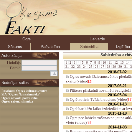
Ogre
Lielvārde
Sākums
Pašvaldība
Sabiedrība
Izglītība
Sabiedrība arhī
Autorizācija
Lietotājs:
1
2
3
4
5
6
7
8
9
10
11
12
13
14
21
22
23
24
25
26
27
28
29
30
31
3
Parole:
2018-07-02
Ogres novads Dziesmusvētkos piedalās 
skaitu (video)
[2]
Noderīgas saites:
2017-06-21
Plāteres pilskalnā nosvinēti Saulgrieži
Pasākumi Ogres kultūras centrā
SIA "Ogres Namsaimnieks"
2016-05-04
Ogres novada pašvaldība
Ogrē noticis Tvīda brauciens (video)
[1
Ogres rajona slimnīca
2016-01-13
Ogrē barikāžu laiku izdziedāsim ar Iev
2015-11-18
Ogrē pēc labiekārtošanas no jauna atkl
vietu (video)
[3]
2014-11-03
Pacientu agresija var palikt nesodīta, a