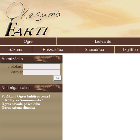
Ogre
Lielvārde
Sākums
Pašvaldība
Sabiedrība
Izglītība
Autorizācija
Lietotājs:
Parole:
Noderīgas saites:
Pasākumi Ogres kultūras centrā
SIA "Ogres Namsaimnieks"
Ogres novada pašvaldība
Ogres rajona slimnīca