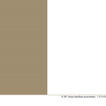
Kontak
© JP. Visas tiesības rezervētas.
|