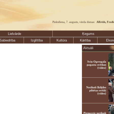
Piektdiena, 7. augusts, vārda dienas:
Alfrēds, Fredi
Lielvārde
Ķegums
Sabiedrība
Izglītība
Kultūra
Kārtība
Ekon
Aktuāli
Svin Ogresgala
pagasta svētkus
(video)
Notikuši Ikšķiles
pilsētas svētki
(video)
Pirmoreiz notikuši