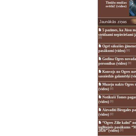
Tīnūžu muižas
svētki! (video)
Jaunākās ziņas
5 pazīmes, ka Jūsu m
steidzami nepieciešami 
[0]
Ogrē sākušies ģimenes 
pasākumi (video)
[0]
Godina Ogres novada
personības (video)
[0]
Konvojs no Ogres no
sasniedzis galamērķi (vi
Muzeju nakts Ogres 
(video)
[0]
Notikuši Tomes pagas
(video)
[0]
Aizvadīti Birzgales pa
(video)
[0]
“Ogres Zilie kalni” no
izglītojošs pasākums “M
2026” (video)
[0]