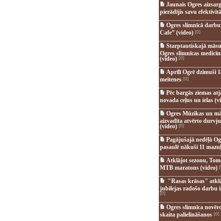
Jaunais Ogres aizsar
pierādījis savu efektivitā
Ogres slimnīcā darb
Cafe” (video)
[0]
Starptautiskajā māsu
Ogres slimnīcas medicī
(video)
[0]
Aprīlī Ogrē dzimuši 1
meitenes
[0]
Pēc bargās ziemas at
novada ceļus un ielas (v
Ogres Mūzikas un mā
aizvadīta atvērto durvju
(video)
[0]
Pagājušajā nedēļā Og
pasaulē nākuši 11 mazuļ
Atklājot sezonu, Tomē
MTB maratons (video)
[
"Rasas krāsas" atkl
jubilejas radošo darbu i
[0]
Ogres slimnīca novēr
skaita palielināšanos
[0]