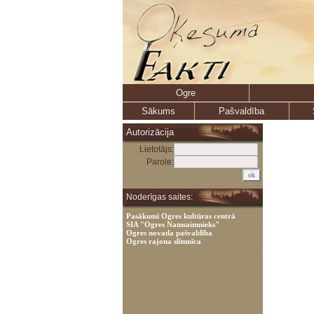
Ogre
Sākums
Pašvaldība
Autorizācija
Lietotājs:
Parole:
Noderīgas saites:
Pasākumi Ogres kultūras centrā
SIA "Ogres Namsaimnieks"
Ogres novada pašvaldība
Ogres rajona slimnīca