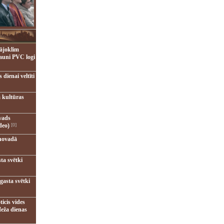
ājoklim
jauni PVC logi
dienai veltīti
 kultūras
vads
deo)
[0]
novadā
ta svētki
gasta svētki
ticis vides
eža dienas