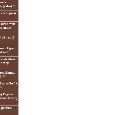
gmols
ti (video)
[0]
u sāk “Spoon
 dienā sveic
nas māsas
4 zēni un 24
jauno Ogres
ideo)
[0]
kslas skolā
 nedēļa
res slimnīcā
i
[0]
 aizvadīts 17.
0]
āj 15 gadu
zstādi (video)
o pacientu