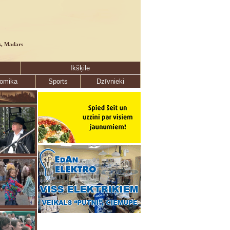
s, Madars
Ikšķile
omika
Sports
Dzīvnieki