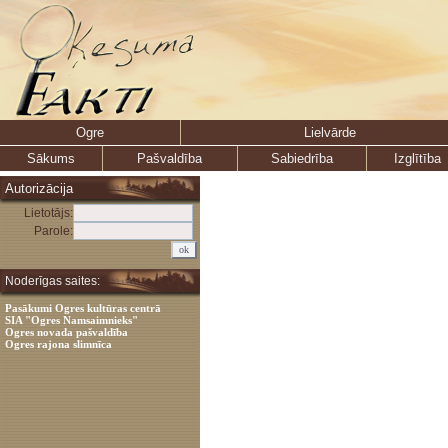
Ogre
Lielvārde
Sākums
Pašvaldība
Sabiedrība
Izglītība
Autorizācija
Lietotājs:
Parole:
Noderīgas saites:
Pasākumi Ogres kultūras centrā
SIA "Ogres Namsaimnieks"
Ogres novada pašvaldība
Ogres rajona slimnīca