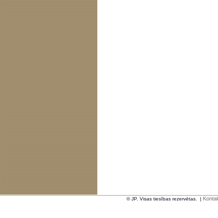
Kontak
© JP. Visas tiesības rezervētas.
|