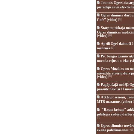
Jaunais Ogres aizsar
pierādījis savu efektivitā
Ogres slimnīcā darb
Cafe” (video)
[0]
Starptautiskajā māsu
Ogres slimnīcas medicī
(video)
[0]
Aprīlī Ogrē dzimuši 1
meitenes
[0]
Pēc bargās ziemas at
novada ceļus un ielas (v
Ogres Mūzikas un mā
aizvadīta atvērto durvju
(video)
[0]
Pagājušajā nedēļā Og
pasaulē nākuši 11 mazuļ
Atklājot sezonu, Tomē
MTB maratons (video)
[
"Rasas krāsas" atkl
jubilejas radošo darbu i
[0]
Ogres slimnīca novēr
skaita palielināšanos
[0]