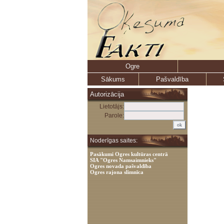
Ogre
Sākums
Pašvaldība
Autorizācija
Lietotājs:
Parole:
Noderīgas saites:
Pasākumi Ogres kultūras centrā
SIA "Ogres Namsaimnieks"
Ogres novada pašvaldība
Ogres rajona slimnīca