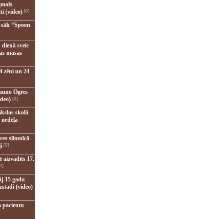
gmols
ti (video)
[0]
u sāk “Spoon
 dienā sveic
nas māsas
4 zēni un 24
jauno Ogres
ideo)
[0]
kslas skolā
 nedēļa
res slimnīcā
i
[0]
 aizvadīts 17.
0]
āj 15 gadu
zstādi (video)
o pacientu