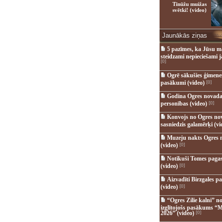
Tīnūžu muižas
svētki! (video)
Jaunākās ziņas
5 pazīmes, ka Jūsu m
steidzami nepieciešami 
[0]
Ogrē sākušies ģimenes 
pasākumi (video)
[0]
Godina Ogres novada
personības (video)
[0]
Konvojs no Ogres no
sasniedzis galamērķi (vi
Muzeju nakts Ogres 
(video)
[0]
Notikuši Tomes pagas
(video)
[0]
Aizvadīti Birzgales pa
(video)
[0]
“Ogres Zilie kalni” no
izglītojošs pasākums “M
2026” (video)
[0]