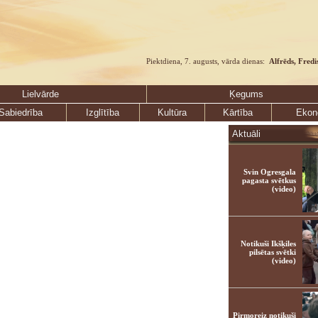
Piektdiena, 7. augusts, vārda dienas:
Alfrēds, Fredi
Lielvārde
Ķegums
Sabiedrība
Izglītība
Kultūra
Kārtība
Ekon
Aktuāli
Svin Ogresgala
pagasta svētkus
(video)
Notikuši Ikšķiles
pilsētas svētki
(video)
Pirmoreiz notikuši