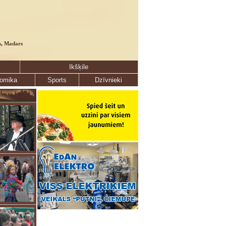
s, Madars
Ikšķile
omika
Sports
Dzīvnieki