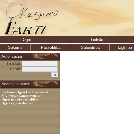
Ogre
Lielvārde
Sākums
Pašvaldība
Sabiedrība
Izglītība
Autorizācija
Lietotājs:
Parole:
Noderīgas saites:
Pasākumi Ogres kultūras centrā
SIA "Ogres Namsaimnieks"
Ogres novada pašvaldība
Ogres rajona slimnīca