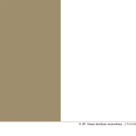
Kontak
© JP. Visas tiesības rezervētas.
|