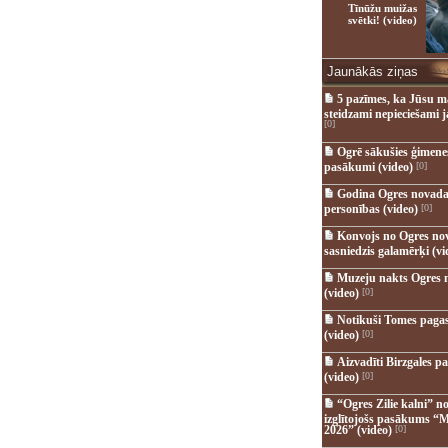
Tīnūžu muižas
svētki! (video)
Jaunākās ziņas
5 pazīmes, ka Jūsu m
steidzami nepieciešami 
[0]
Ogrē sākušies ģimenes 
pasākumi (video)
[0]
Godina Ogres novada
personības (video)
[0]
Konvojs no Ogres no
sasniedzis galamērķi (vi
Muzeju nakts Ogres 
(video)
[0]
Notikuši Tomes pagas
(video)
[0]
Aizvadīti Birzgales pa
(video)
[0]
“Ogres Zilie kalni” no
izglītojošs pasākums “M
2026” (video)
[0]