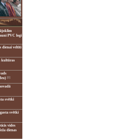
ājoklim
jauni PVC logi
dienai veltīti
 kultūras
vads
deo)
[0]
novadā
ta svētki
gasta svētki
ticis vides
eža dienas