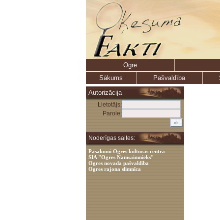
Ogre
Sākums
Pašvaldība
Autorizācija
Lietotājs:
Parole:
Noderīgas saites:
Pasākumi Ogres kultūras centrā
SIA "Ogres Namsaimnieks"
Ogres novada pašvaldība
Ogres rajona slimnīca