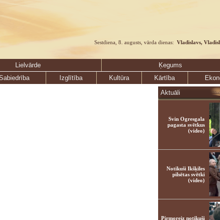
Sestdiena, 8. augusts, vārda dienas:
Vladislavs, Vladis
Lielvārde
Ķegums
Sabiedrība
Izglītība
Kultūra
Kārtība
Ekon
Aktuāli
Svin Ogresgala
pagasta svētkus
(video)
Notikuši Ikšķiles
pilsētas svētki
(video)
Pirmoreiz notikuši