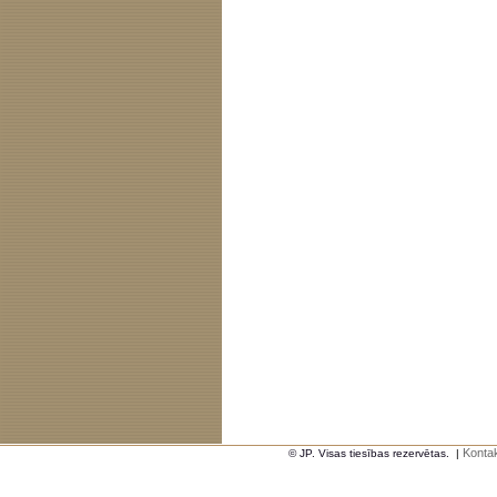
Kontak
© JP. Visas tiesības rezervētas.
|