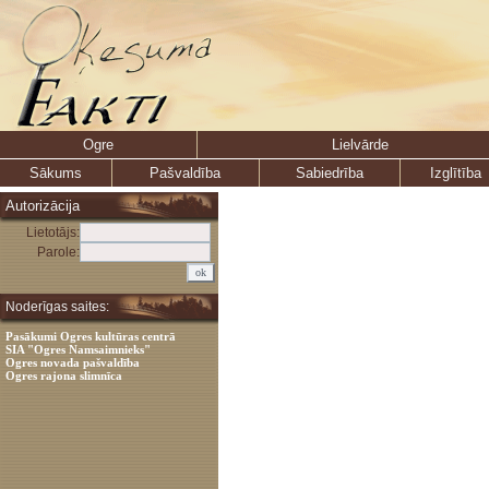
Ogre
Lielvārde
Sākums
Pašvaldība
Sabiedrība
Izglītība
Autorizācija
Lietotājs:
Parole:
Noderīgas saites:
Pasākumi Ogres kultūras centrā
SIA "Ogres Namsaimnieks"
Ogres novada pašvaldība
Ogres rajona slimnīca