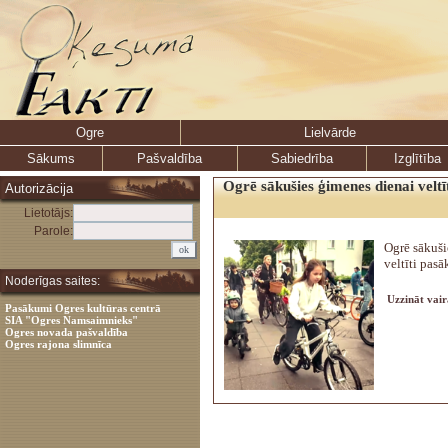
Ogre
Lielvārde
Sākums
Pašvaldība
Sabiedrība
Izglītība
Ogrē sākušies ģimenes dienai veltī
Autorizācija
Lietotājs:
Parole:
Ogrē sākuši
veltīti pas
Noderīgas saites:
Uzzināt vair
Pasākumi Ogres kultūras centrā
SIA "Ogres Namsaimnieks"
Ogres novada pašvaldība
Ogres rajona slimnīca