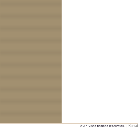
Kontak
© JP. Visas tiesības rezervētas.
|