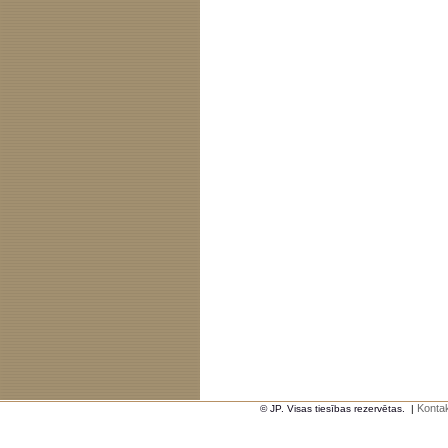
Kontak
© JP. Visas tiesības rezervētas.
|