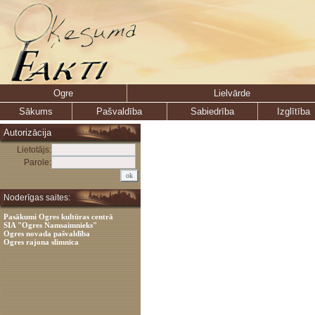
Ogre
Lielvārde
Sākums
Pašvaldība
Sabiedrība
Izglītība
Autorizācija
Lietotājs:
Parole:
Noderīgas saites:
Pasākumi Ogres kultūras centrā
SIA "Ogres Namsaimnieks"
Ogres novada pašvaldība
Ogres rajona slimnīca