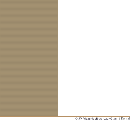
Kontak
© JP. Visas tiesības rezervētas.
|