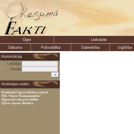
Ogre
Lielvārde
Sākums
Pašvaldība
Sabiedrība
Izglītība
Autorizācija
Lietotājs:
Parole:
Noderīgas saites:
Pasākumi Ogres kultūras centrā
SIA "Ogres Namsaimnieks"
Ogres novada pašvaldība
Ogres rajona slimnīca