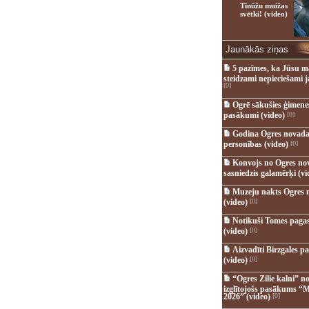
Tīnūžu muižas
svētki! (video)
Jaunākās ziņas
5 pazīmes, ka Jūsu m
steidzami nepieciešami 
[0]
Ogrē sākušies ģimenes 
pasākumi (video)
[0]
Godina Ogres novada
personības (video)
[0]
Konvojs no Ogres no
sasniedzis galamērķi (vi
Muzeju nakts Ogres 
(video)
[0]
Notikuši Tomes pagas
(video)
[0]
Aizvadīti Birzgales pa
(video)
[0]
“Ogres Zilie kalni” no
izglītojošs pasākums “M
2026” (video)
[0]