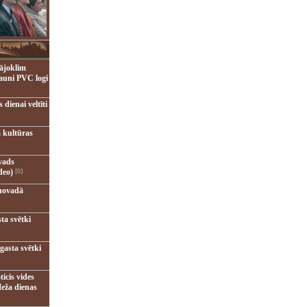
ājoklim
jauni PVC logi
dienai veltīti
 kultūras
vads
deo)
[0]
novadā
ta svētki
gasta svētki
ticis vides
eža dienas