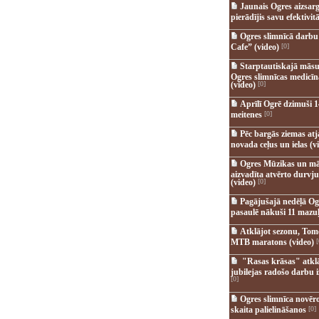
Jaunais Ogres aizsar
pierādījis savu efektivitā
Ogres slimnīcā darb
Cafe” (video)
[0]
Starptautiskajā māsu
Ogres slimnīcas medicī
(video)
[0]
Aprīlī Ogrē dzimuši 1
meitenes
[0]
Pēc bargās ziemas at
novada ceļus un ielas (v
Ogres Mūzikas un mā
aizvadīta atvērto durvju
(video)
[0]
Pagājušajā nedēļā Og
pasaulē nākuši 11 mazuļ
Atklājot sezonu, Tomē
MTB maratons (video)
[
"Rasas krāsas" atkl
jubilejas radošo darbu i
[0]
Ogres slimnīca novēr
skaita palielināšanos
[0]