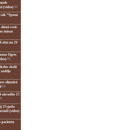
gmols
ti (video)
[0]
u sāk “Spoon
 dienā sveic
nas māsas
4 zēni un 24
jauno Ogres
ideo)
[0]
kslas skolā
 nedēļa
res slimnīcā
i
[0]
 aizvadīts 17.
0]
āj 15 gadu
zstādi (video)
o pacientu