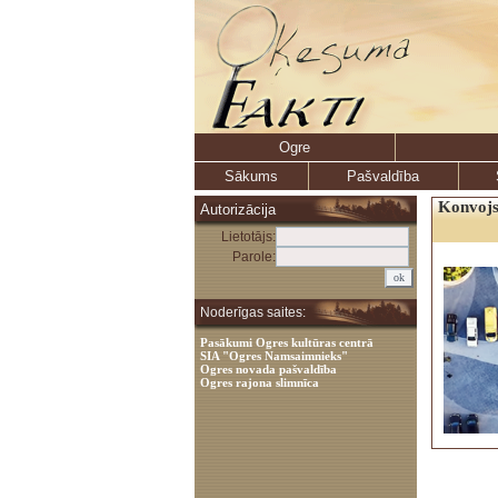
Ogre
Sākums
Pašvaldība
Konvojs
Autorizācija
Lietotājs:
Parole:
Noderīgas saites:
Pasākumi Ogres kultūras centrā
SIA "Ogres Namsaimnieks"
Ogres novada pašvaldība
Ogres rajona slimnīca