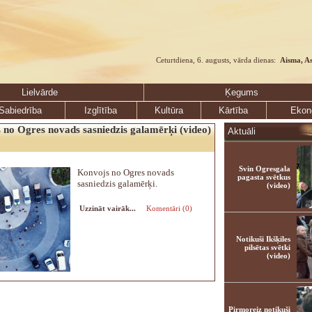
Ceturtdiena, 6. augusts, vārda dienas:
Aisma, A
Lielvārde
Ķegums
Sabiedrība
Izglītība
Kultūra
Kārtība
Ekon
 no Ogres novads sasniedzis galamērķi (video)
Aktuāli
Svin Ogresgala
Konvojs no Ogres novads
pagasta svētkus
sasniedzis galamērķi.
(video)
Uzzināt vairāk...
Komentāri (0)
Notikuši Ikšķiles
pilsētas svētki
(video)
Pirmoreiz notikuši