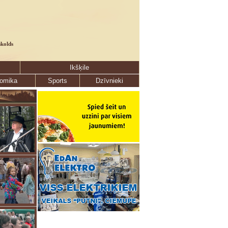
skolds
Ikšķile
omika
Sports
Dzīvnieki