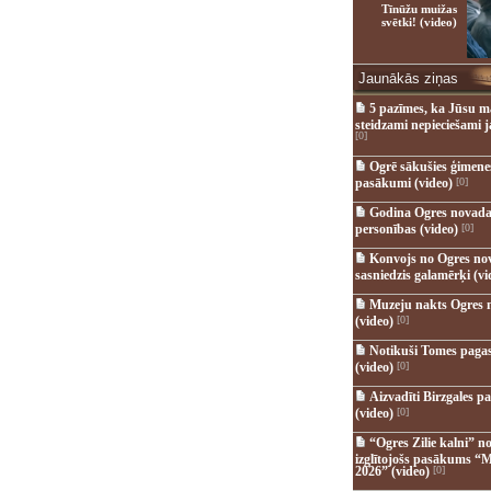
Tīnūžu muižas
svētki! (video)
Jaunākās ziņas
5 pazīmes, ka Jūsu m
steidzami nepieciešami 
[0]
Ogrē sākušies ģimenes 
pasākumi (video)
[0]
Godina Ogres novada
personības (video)
[0]
Konvojs no Ogres no
sasniedzis galamērķi (vi
Muzeju nakts Ogres 
(video)
[0]
Notikuši Tomes pagas
(video)
[0]
Aizvadīti Birzgales pa
(video)
[0]
“Ogres Zilie kalni” no
izglītojošs pasākums “M
2026” (video)
[0]