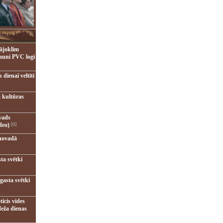
ājoklim
jauni PVC logi
dienai veltīti
 kultūras
vads
deo)
[0]
novadā
ta svētki
gasta svētki
ticis vides
eža dienas