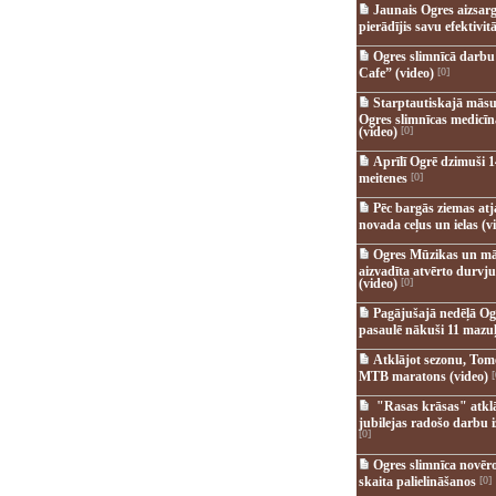
Jaunais Ogres aizsar
pierādījis savu efektivitā
Ogres slimnīcā darb
Cafe” (video)
[0]
Starptautiskajā māsu
Ogres slimnīcas medicī
(video)
[0]
Aprīlī Ogrē dzimuši 1
meitenes
[0]
Pēc bargās ziemas at
novada ceļus un ielas (v
Ogres Mūzikas un mā
aizvadīta atvērto durvju
(video)
[0]
Pagājušajā nedēļā Og
pasaulē nākuši 11 mazuļ
Atklājot sezonu, Tomē
MTB maratons (video)
[
"Rasas krāsas" atkl
jubilejas radošo darbu i
[0]
Ogres slimnīca novēr
skaita palielināšanos
[0]