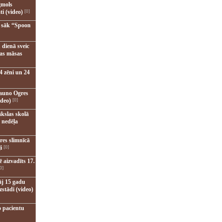
gmols
ti (video)
[0]
u sāk “Spoon
 dienā sveic
nas māsas
4 zēni un 24
jauno Ogres
ideo)
[0]
kslas skolā
 nedēļa
res slimnīcā
i
[0]
 aizvadīts 17.
0]
āj 15 gadu
zstādi (video)
o pacientu