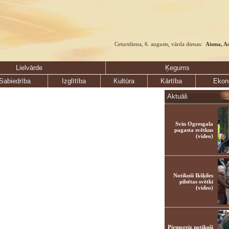
Ceturtdiena, 6. augusts, vārda dienas:
Aisma, A
Lielvārde
Ķegums
Sabiedrība
Izglītība
Kultūra
Kārtība
Ekon
Aktuāli
Svin Ogresgala
pagasta svētkus
(video)
Notikuši Ikšķiles
pilsētas svētki
(video)
Pirmoreiz notikuši