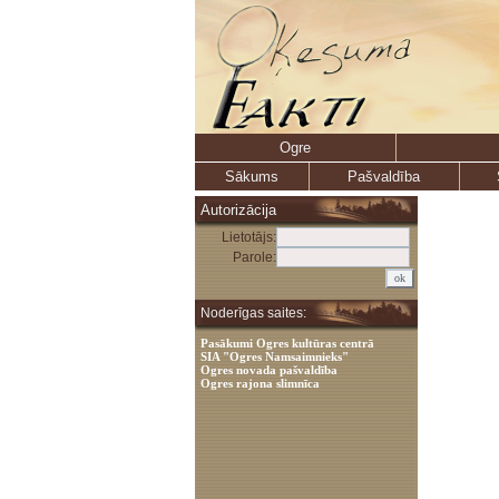
Ogre
Sākums
Pašvaldība
Autorizācija
Lietotājs:
Parole:
Noderīgas saites:
Pasākumi Ogres kultūras centrā
SIA "Ogres Namsaimnieks"
Ogres novada pašvaldība
Ogres rajona slimnīca