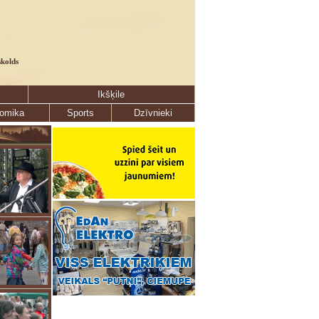
skolds
Ikšķile
omika
Sports
Dzīvnieki