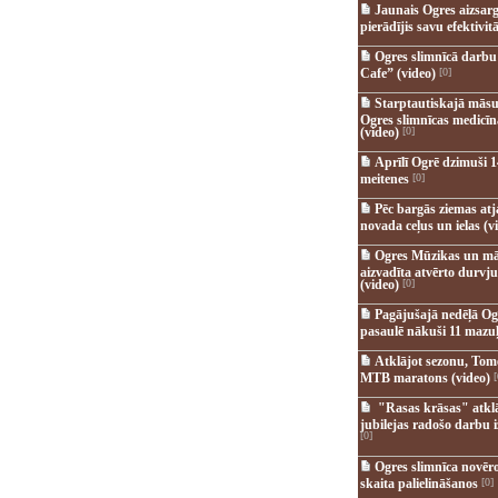
Jaunais Ogres aizsar
pierādījis savu efektivitā
Ogres slimnīcā darb
Cafe” (video)
[0]
Starptautiskajā māsu
Ogres slimnīcas medicī
(video)
[0]
Aprīlī Ogrē dzimuši 1
meitenes
[0]
Pēc bargās ziemas at
novada ceļus un ielas (v
Ogres Mūzikas un mā
aizvadīta atvērto durvju
(video)
[0]
Pagājušajā nedēļā Og
pasaulē nākuši 11 mazuļ
Atklājot sezonu, Tomē
MTB maratons (video)
[
"Rasas krāsas" atkl
jubilejas radošo darbu i
[0]
Ogres slimnīca novēr
skaita palielināšanos
[0]