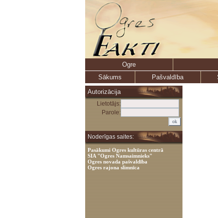
Ogre
Sākums
Pašvaldība
Autorizācija
Lietotājs:
Parole:
Noderīgas saites:
Pasākumi Ogres kultūras centrā
SIA "Ogres Namsaimnieks"
Ogres novada pašvaldība
Ogres rajona slimnīca