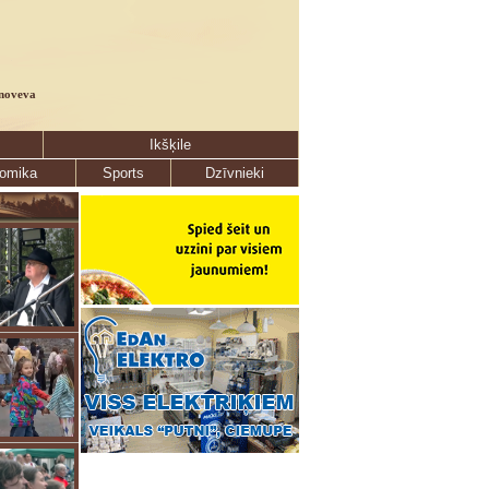
noveva
Ikšķile
omika
Sports
Dzīvnieki