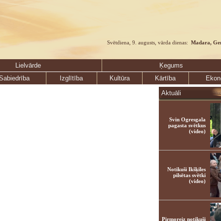
Svētdiena, 9. augusts, vārda dienas:
Madara, Ge
Lielvārde
Ķegums
Sabiedrība
Izglītība
Kultūra
Kārtība
Ekon
Aktuāli
Svin Ogresgala
pagasta svētkus
(video)
Notikuši Ikšķiles
pilsētas svētki
(video)
Pirmoreiz notikuši