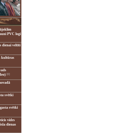
ājoklim
jauni PVC logi
dienai veltīti
 kultūras
vads
deo)
[0]
novadā
ta svētki
gasta svētki
ticis vides
eža dienas