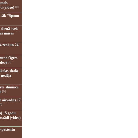
gmols
ti (video)
[0]
u sāk “Spoon
 dienā sveic
nas māsas
4 zēni un 24
jauno Ogres
ideo)
[0]
kslas skolā
 nedēļa
res slimnīcā
i
[0]
 aizvadīts 17.
0]
āj 15 gadu
zstādi (video)
o pacientu