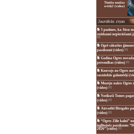
Tīnūžu muižas
svētki! (video)
Jaunākās ziņas
5 pazīmes, ka Jūsu m
steidzami nepieciešami 
[0]
Ogrē sākušies ģimenes 
pasākumi (video)
[0]
Godina Ogres novada
personības (video)
[0]
Konvojs no Ogres no
sasniedzis galamērķi (vi
Muzeju nakts Ogres 
(video)
[0]
Notikuši Tomes pagas
(video)
[0]
Aizvadīti Birzgales pa
(video)
[0]
“Ogres Zilie kalni” no
izglītojošs pasākums “M
2026” (video)
[0]