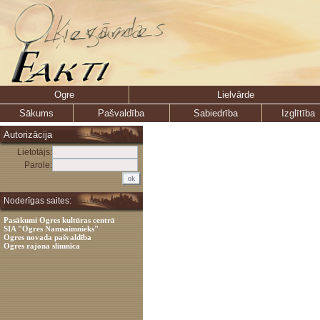
Ogre
Lielvārde
Sākums
Pašvaldība
Sabiedrība
Izglītība
Autorizācija
Lietotājs:
Parole:
Noderīgas saites:
Pasākumi Ogres kultūras centrā
SIA "Ogres Namsaimnieks"
Ogres novada pašvaldība
Ogres rajona slimnīca