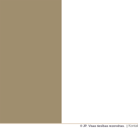
Kontak
© JP. Visas tiesības rezervētas.
|