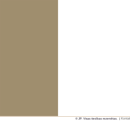
Kontak
© JP. Visas tiesības rezervētas.
|