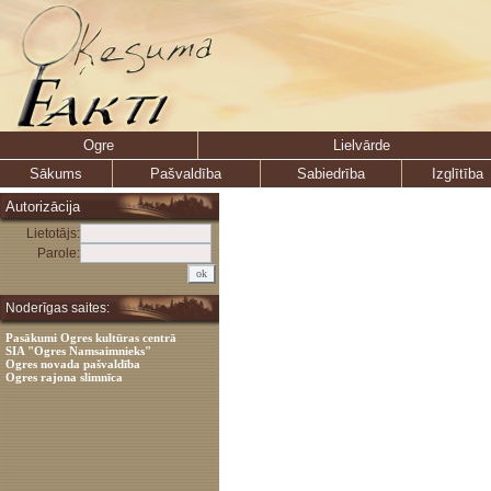
Ogre
Lielvārde
Sākums
Pašvaldība
Sabiedrība
Izglītība
Autorizācija
Lietotājs:
Parole:
Noderīgas saites:
Pasākumi Ogres kultūras centrā
SIA "Ogres Namsaimnieks"
Ogres novada pašvaldība
Ogres rajona slimnīca