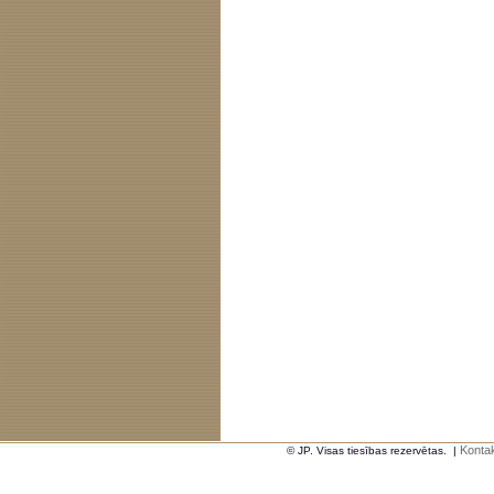
Kontak
© JP. Visas tiesības rezervētas.
|