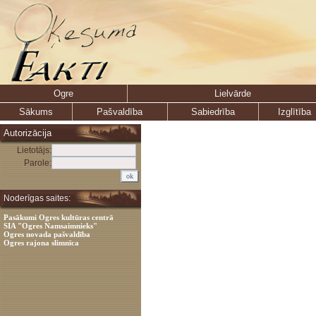
Ogre
Lielvārde
Sākums
Pašvaldība
Sabiedrība
Izglītība
Autorizācija
Lietotājs:
Parole:
Noderīgas saites:
Pasākumi Ogres kultūras centrā
SIA "Ogres Namsaimnieks"
Ogres novada pašvaldība
Ogres rajona slimnīca