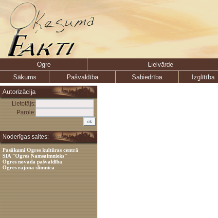
Ogre
Lielvārde
Sākums
Pašvaldība
Sabiedrība
Izglītība
Autorizācija
Lietotājs:
Parole:
Noderīgas saites:
Pasākumi Ogres kultūras centrā
SIA "Ogres Namsaimnieks"
Ogres novada pašvaldība
Ogres rajona slimnīca