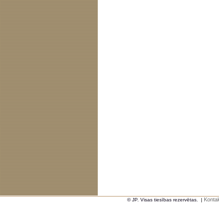
Kontak
© JP. Visas tiesības rezervētas.
|