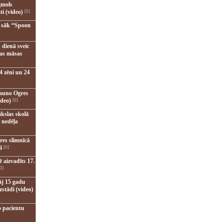
gmols
ti (video)
[0]
u sāk “Spoon
 dienā sveic
nas māsas
4 zēni un 24
jauno Ogres
ideo)
[0]
kslas skolā
 nedēļa
res slimnīcā
i
[0]
 aizvadīts 17.
0]
āj 15 gadu
zstādi (video)
o pacientu