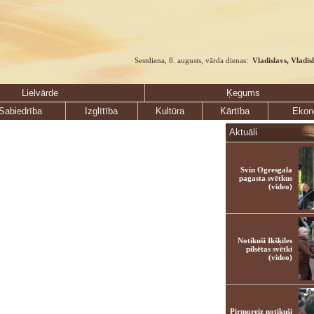
Sestdiena, 8. augusts, vārda dienas:
Vladislavs, Vladis
Lielvārde
Ķegums
Sabiedrība
Izglītība
Kultūra
Kārtība
Ekon
Aktuāli
Svin Ogresgala
pagasta svētkus
(video)
Notikuši Ikšķiles
pilsētas svētki
(video)
Pirmoreiz notikuši