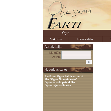
Ogre
Sākums
Pašvaldība
Autorizācija
Lietotājs:
Parole:
Noderīgas saites:
Pasākumi Ogres kultūras centrā
SIA "Ogres Namsaimnieks"
Ogres novada pašvaldība
Ogres rajona slimnīca