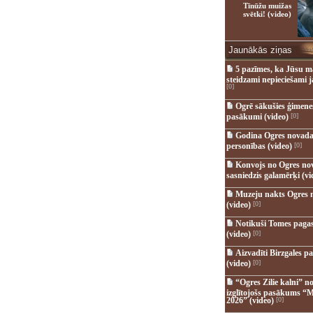
Tīnūžu muižas
svētki! (video)
Jaunākās ziņas
5 pazīmes, ka Jūsu m
steidzami nepieciešami 
[0]
Ogrē sākušies ģimenes 
pasākumi (video)
[0]
Godina Ogres novada
personības (video)
[0]
Konvojs no Ogres no
sasniedzis galamērķi (vi
Muzeju nakts Ogres 
(video)
[0]
Notikuši Tomes pagas
(video)
[0]
Aizvadīti Birzgales pa
(video)
[0]
“Ogres Zilie kalni” no
izglītojošs pasākums “M
2026” (video)
[0]