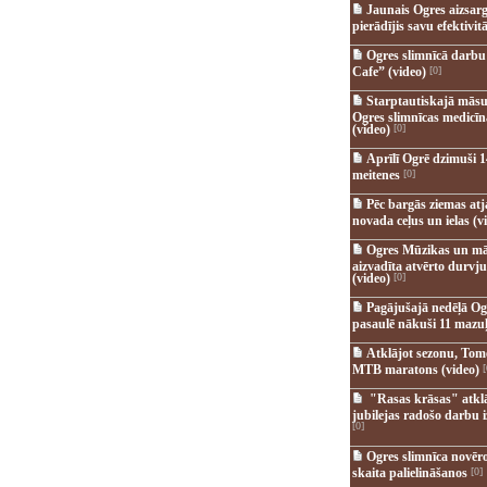
Jaunais Ogres aizsar
pierādījis savu efektivitā
Ogres slimnīcā darb
Cafe” (video)
[0]
Starptautiskajā māsu
Ogres slimnīcas medicī
(video)
[0]
Aprīlī Ogrē dzimuši 1
meitenes
[0]
Pēc bargās ziemas at
novada ceļus un ielas (v
Ogres Mūzikas un mā
aizvadīta atvērto durvju
(video)
[0]
Pagājušajā nedēļā Og
pasaulē nākuši 11 mazuļ
Atklājot sezonu, Tomē
MTB maratons (video)
[
"Rasas krāsas" atkl
jubilejas radošo darbu i
[0]
Ogres slimnīca novēr
skaita palielināšanos
[0]