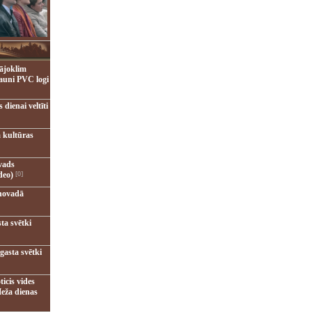
ājoklim
jauni PVC logi
dienai veltīti
 kultūras
vads
deo)
[0]
novadā
ta svētki
gasta svētki
ticis vides
eža dienas