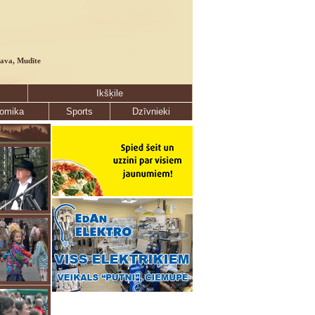
lava, Mudīte
Ikšķile
omika
Sports
Dzīvnieki