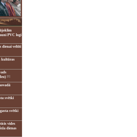
ājoklim
jauni PVC logi
dienai veltīti
 kultūras
vads
deo)
[0]
novadā
ta svētki
gasta svētki
ticis vides
eža dienas