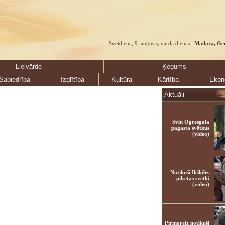
Svētdiena, 9. augusts, vārda dienas:
Madara, Ge
Lielvārde
Ķegums
Sabiedrība
Izglītība
Kultūra
Kārtība
Ekon
Aktuāli
Svin Ogresgala
pagasta svētkus
(video)
Notikuši Ikšķiles
pilsētas svētki
(video)
Pirmoreiz notikuši