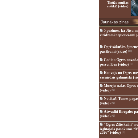
Tīnūžu muižas
svētki! (video)
Jaunākās ziņas
5 pazīmes, ka Jūsu m
steidzami nepieciešami 
[0]
Ogrē sākušies ģimenes 
pasākumi (video)
[0]
Godina Ogres novada
personības (video)
[0]
Konvojs no Ogres no
sasniedzis galamērķi (vi
Muzeju nakts Ogres 
(video)
[0]
Notikuši Tomes pagas
(video)
[0]
Aizvadīti Birzgales pa
(video)
[0]
“Ogres Zilie kalni” no
izglītojošs pasākums “M
2026” (video)
[0]