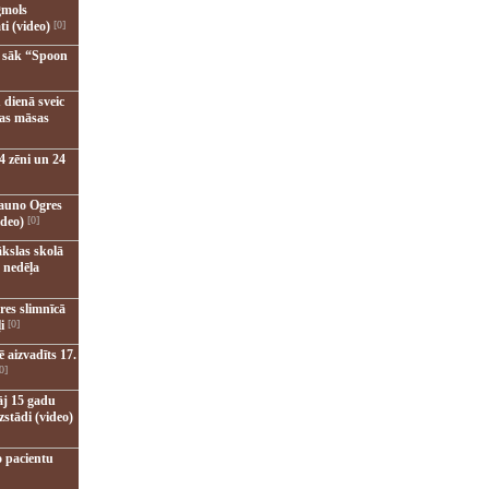
gmols
ti (video)
[0]
u sāk “Spoon
 dienā sveic
nas māsas
4 zēni un 24
jauno Ogres
ideo)
[0]
kslas skolā
 nedēļa
res slimnīcā
i
[0]
 aizvadīts 17.
0]
āj 15 gadu
zstādi (video)
o pacientu