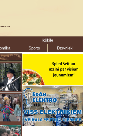
noveva
Ikšķile
omika
Sports
Dzīvnieki