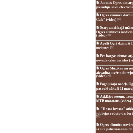
Jaunais Ogres aizsar
pierādījis savu efektivitā
Ogres slimnīcā darb
Cafe” (video)
[0]
Starptautiskajā māsu
Ogres slimnīcas medicī
(video)
[0]
Aprīlī Ogrē dzimuši 1
meitenes
[0]
Pēc bargās ziemas at
novada ceļus un ielas (v
Ogres Mūzikas un mā
aizvadīta atvērto durvju
(video)
[0]
Pagājušajā nedēļā Og
pasaulē nākuši 11 mazuļ
Atklājot sezonu, Tomē
MTB maratons (video)
[
"Rasas krāsas" atkl
jubilejas radošo darbu i
[0]
Ogres slimnīca novēr
skaita palielināšanos
[0]