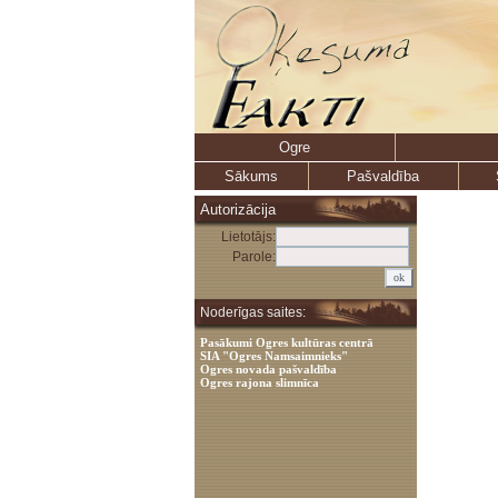
Ogre
Sākums
Pašvaldība
Autorizācija
Lietotājs:
Parole:
Noderīgas saites:
Pasākumi Ogres kultūras centrā
SIA "Ogres Namsaimnieks"
Ogres novada pašvaldība
Ogres rajona slimnīca