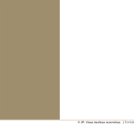
Kontak
© JP. Visas tiesības rezervētas.
|