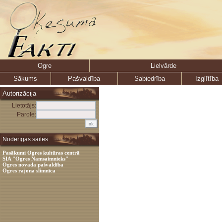
Ogre
Lielvārde
Sākums
Pašvaldība
Sabiedrība
Izglītība
Autorizācija
Lietotājs:
Parole:
Noderīgas saites:
Pasākumi Ogres kultūras centrā
SIA "Ogres Namsaimnieks"
Ogres novada pašvaldība
Ogres rajona slimnīca