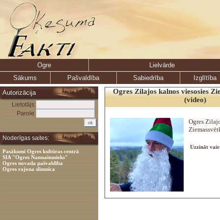
Ogre
Lielvārde
Sākums
Pašvaldība
Sabiedrība
Izglītība
Ogres Zilajos kalnos viesosies Zi
Autorizācija
(video)
Lietotājs:
Parole:
Ogres Zilaj
Ziemassvētk
Noderīgas saites:
Uzzināt vair
Pasākumi Ogres kultūras centrā
SIA "Ogres Namsaimnieks"
Ogres novada pašvaldība
Ogres rajona slimnīca