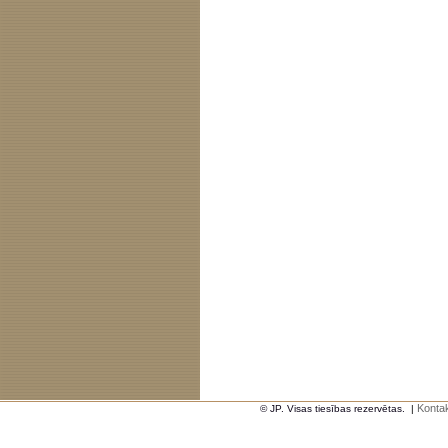
Kontak
© JP. Visas tiesības rezervētas.
|