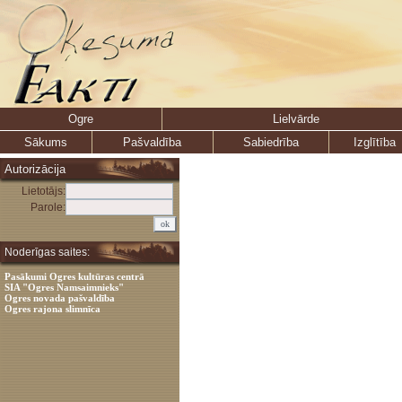
Ogre
Lielvārde
Sākums
Pašvaldība
Sabiedrība
Izglītība
Autorizācija
Lietotājs:
Parole:
Noderīgas saites:
Pasākumi Ogres kultūras centrā
SIA "Ogres Namsaimnieks"
Ogres novada pašvaldība
Ogres rajona slimnīca