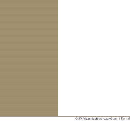
Kontak
© JP. Visas tiesības rezervētas.
|