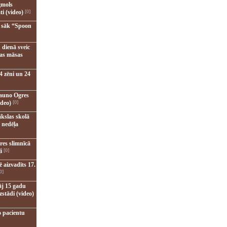
gmols
ti (video)
[0]
u sāk “Spoon
 dienā sveic
nas māsas
4 zēni un 24
jauno Ogres
ideo)
[0]
kslas skolā
 nedēļa
res slimnīcā
i
[0]
 aizvadīts 17.
0]
āj 15 gadu
zstādi (video)
o pacientu