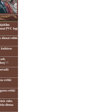
ājoklim
jauni PVC logi
dienai veltīti
 kultūras
vads
deo)
[0]
novadā
ta svētki
gasta svētki
ticis vides
eža dienas