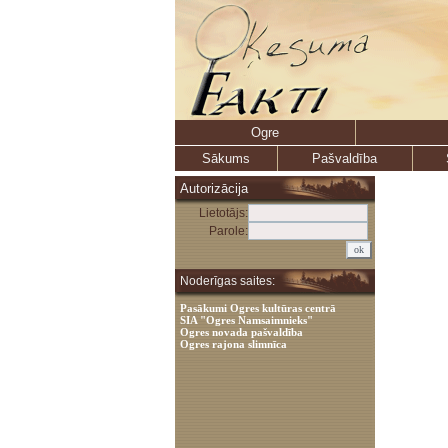
Ogre
Sākums
Pašvaldība
Autorizācija
Lietotājs:
Parole:
Noderīgas saites:
Pasākumi Ogres kultūras centrā
SIA "Ogres Namsaimnieks"
Ogres novada pašvaldība
Ogres rajona slimnīca