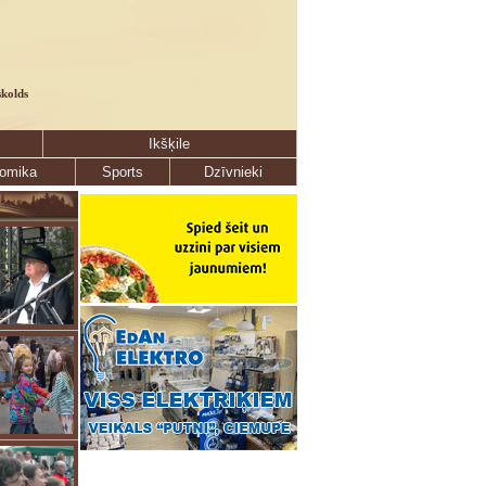
skolds
Ikšķile
omika
Sports
Dzīvnieki