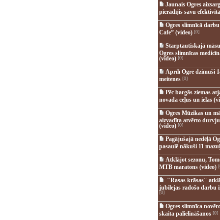
Jaunais Ogres aizsar
pierādījis savu efektivitā
Ogres slimnīcā darb
Cafe” (video)
[0]
Starptautiskajā māsu
Ogres slimnīcas medicī
(video)
[0]
Aprīlī Ogrē dzimuši 1
meitenes
[0]
Pēc bargās ziemas at
novada ceļus un ielas (v
Ogres Mūzikas un mā
aizvadīta atvērto durvju
(video)
[0]
Pagājušajā nedēļā Og
pasaulē nākuši 11 mazuļ
Atklājot sezonu, Tomē
MTB maratons (video)
[
"Rasas krāsas" atkl
jubilejas radošo darbu i
[0]
Ogres slimnīca novēr
skaita palielināšanos
[0]