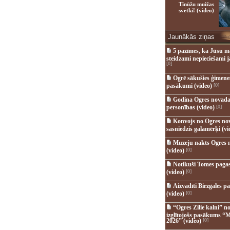
Tīnūžu muižas
svētki! (video)
Jaunākās ziņas
5 pazīmes, ka Jūsu m
steidzami nepieciešami 
[0]
Ogrē sākušies ģimenes 
pasākumi (video)
[0]
Godina Ogres novada
personības (video)
[0]
Konvojs no Ogres no
sasniedzis galamērķi (vi
Muzeju nakts Ogres 
(video)
[0]
Notikuši Tomes pagas
(video)
[0]
Aizvadīti Birzgales pa
(video)
[0]
“Ogres Zilie kalni” no
izglītojošs pasākums “M
2026” (video)
[0]