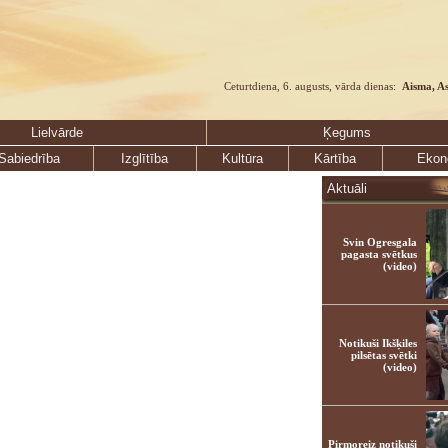
Ceturtdiena, 6. augusts, vārda dienas:
Aisma, A
Lielvārde
Ķegums
Sabiedrība
Izglītība
Kultūra
Kārtība
Ekon
Aktuāli
Svin Ogresgala
pagasta svētkus
(video)
Notikuši Ikšķiles
pilsētas svētki
(video)
Pirmoreiz notikuši