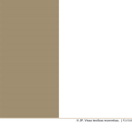
Kontak
© JP. Visas tiesības rezervētas.
|