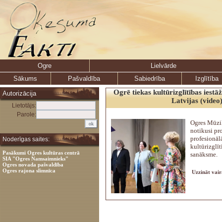
Ogre
Lielvārde
Sākums
Pašvaldība
Sabiedrība
Izglītība
Ogrē tiekas kultūrizglītības iestāž
Autorizācija
Latvijas (video
Lietotājs:
Parole:
Ogres Mūzi
notikusi pr
profesionāl
Noderīgas saites:
kultūrizglīt
Pasākumi Ogres kultūras centrā
sanāksme.
SIA "Ogres Namsaimnieks"
Ogres novada pašvaldība
Ogres rajona slimnīca
Uzzināt vair