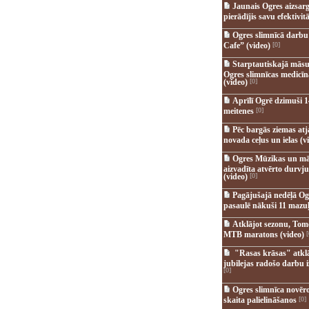
Jaunais Ogres aizsar
pierādījis savu efektivitā
Ogres slimnīcā darb
Cafe” (video)
[0]
Starptautiskajā māsu
Ogres slimnīcas medicī
(video)
[0]
Aprīlī Ogrē dzimuši 1
meitenes
[0]
Pēc bargās ziemas at
novada ceļus un ielas (v
Ogres Mūzikas un mā
aizvadīta atvērto durvju
(video)
[0]
Pagājušajā nedēļā Og
pasaulē nākuši 11 mazuļ
Atklājot sezonu, Tomē
MTB maratons (video)
[
"Rasas krāsas" atkl
jubilejas radošo darbu i
[0]
Ogres slimnīca novēr
skaita palielināšanos
[0]