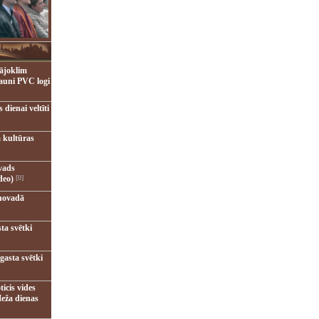
ājoklim
jauni PVC logi
dienai veltīti
 kultūras
vads
deo)
[0]
novadā
ta svētki
gasta svētki
ticis vides
eža dienas