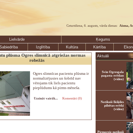
Ceturtdiena, 6. augusts, vārda dienas:
Aisma, A
Lielvārde
Ķegums
Sabiedrība
Izglītība
Kultūra
Kārtība
Ekon
ntu plūsma Ogres slimnīcā atgriežas normas
Aktuāli
robežās
Svin Ogresgala
Ogres slimnīcas pacientu plūsma ir
pagasta svētkus
normalizējusies un šobrīd nav
(video)
vērojams tik liels pacientu
pieplūdums kā pirms mēneša.
Uzzināt vairāk...
Komentāri (0)
Notikuši Ikšķiles
pilsētas svētki
(video)
Pirmoreiz notikuši