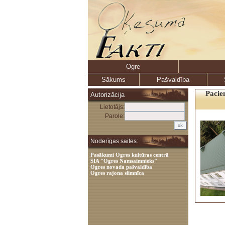
Ogre
Sākums
Pašvaldība
Pacie
Autorizācija
Lietotājs:
Parole:
Noderīgas saites:
Pasākumi Ogres kultūras centrā
SIA "Ogres Namsaimnieks"
Ogres novada pašvaldība
Ogres rajona slimnīca