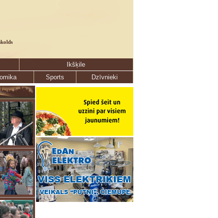
skolds
Ikšķile
omika
Sports
Dzīvnieki