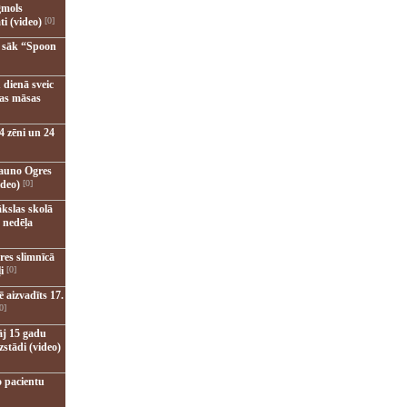
gmols
ti (video)
[0]
u sāk “Spoon
 dienā sveic
nas māsas
4 zēni un 24
jauno Ogres
ideo)
[0]
kslas skolā
 nedēļa
res slimnīcā
i
[0]
 aizvadīts 17.
0]
āj 15 gadu
zstādi (video)
o pacientu