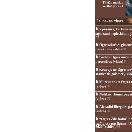
Tīnūžu muižas
svētki! (video)
Jaunākās ziņas
5 pazīmes, ka Jūsu m
steidzami nepieciešami 
[0]
Ogrē sākušies ģimenes 
pasākumi (video)
[0]
Godina Ogres novada
personības (video)
[0]
Konvojs no Ogres no
sasniedzis galamērķi (vi
Muzeju nakts Ogres 
(video)
[0]
Notikuši Tomes pagas
(video)
[0]
Aizvadīti Birzgales pa
(video)
[0]
“Ogres Zilie kalni” no
izglītojošs pasākums “M
2026” (video)
[0]