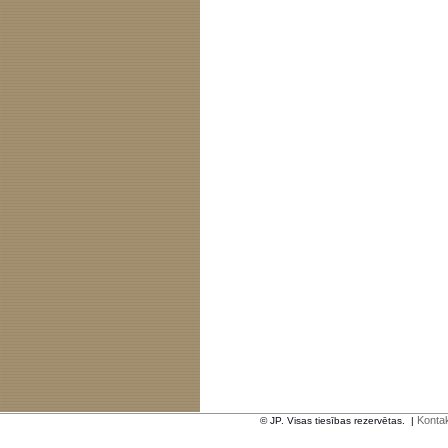
Kontak
© JP. Visas tiesības rezervētas.
|