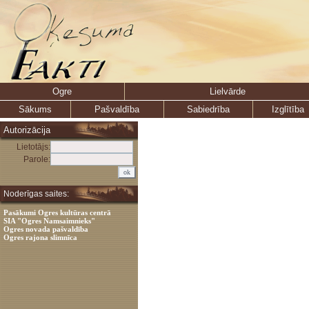
Ogre
Lielvārde
Sākums
Pašvaldība
Sabiedrība
Izglītība
Autorizācija
Lietotājs:
Parole:
Noderīgas saites:
Pasākumi Ogres kultūras centrā
SIA "Ogres Namsaimnieks"
Ogres novada pašvaldība
Ogres rajona slimnīca